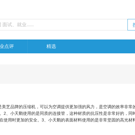
业点评
精选
是美芝品牌的压缩机，可以为空调提供更加强的风力，是空调的效率非常
。2、小天鹅使用的是同质的连接管，这种材质的抗压性是非常好的，同
在使用时更加的安全。3、小天鹅的表面材料使用的是非常坚固的高光材
4、小天鹅还有防霉变的功能，就算是再小功率的运行，空调内部也不会
具有过滤网堵塞提示的功能，在经过长时间的运行之后，会有指示灯提示