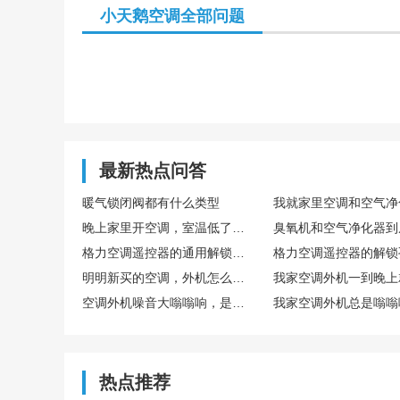
小天鹅空调全部问题
是否堵塞，方
最新热点问答
暖气锁闭阀都有什么类型
晚上家里开空调，室温低了，需要把冰箱档位调高吗？
格力空调遥控器的通用解锁方法是什么？有没有同时按的键？
明明新买的空调，外机怎么就嗡嗡响个不停，噪音大得让人头疼，这到底是咋回事？
空调外机噪音大嗡嗡响，是不是哪里坏掉了，要找人修吗？
热点推荐