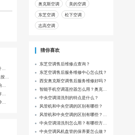
奥克斯空调
美的空调
东芝空调
松下空调
志高空调
猜你喜欢
东芝空调售后维修点查询？
R22和R410A的氟利昂有什么区别？哪个贵？我家的空调该加哪种？
东芝空调售后服务维修中心怎么找？
空调遥控器显示“锁定”，但按任何键都没反应，这是坏了还是设置问题？
西安奥克斯空调售后服务维修好吗？
这空调外机一启动就嗡嗡响个不停，噪音大得吓人，该怎么办啊？
智能手机空调遥控器怎么用？奥克斯空调能用吗？
这空调外机噪音大得跟轰炸机似的，嗡嗡响个不停，是哪里的问题呢？
中央空调清洗剂的特点是什么？
空调外机嗡嗡作响，声音吵得让人受不了，是哪里出了问题呢？
风管机和中央空调的区别有哪些？
风管机和中央空调的区别有哪些？风管机和柜机哪个实用？
中央空调清洗剂怎么用？有哪些方法？
中央空调风机盘管的保养要怎么做？