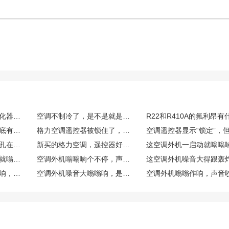
我就家里空调和空气净化器用，买初效的还是中效的？有必要上高效的吗？
空调不制冷了，是不是就是缺氟了？怎么自己先判断一下？
臭氧机和空气净化器到底有什么区别？是不是智商税？
格力空调遥控器被锁住了，屏幕上有个锁的图标，怎么解锁？
格力空调遥控器的解锁孔在哪里？用牙签捅了也没用，正确方法是什么？
新买的格力空调，遥控器好像和主机对不上码，是锁住了吗？怎么重新配对和解锁？
我家空调外机一到晚上就嗡嗡响，噪音扰民，这究竟是怎么一回事？
空调外机嗡嗡响个不停，声音还越来越大，这正常吗？需要处理吗？
我家空调外机总是嗡嗡响，噪音特别大，这是怎么回事啊？
空调外机噪音大嗡嗡响，是不是因为用久了老化了？需要怎么维修呢？