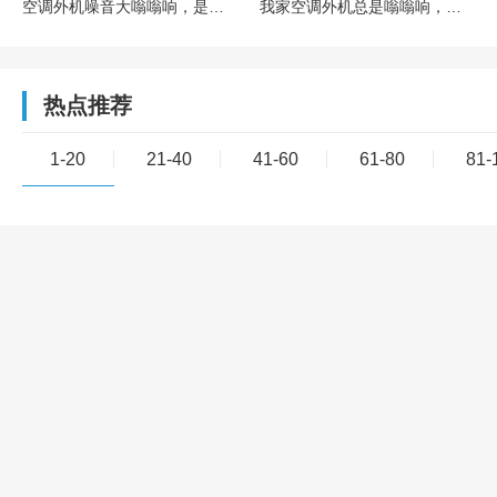
空调外机噪音大嗡嗡响，是不是哪里坏掉了，要找人修吗？
我家空调外机总是嗡嗡响，噪音特别大，这是怎么回事啊？
热点推荐
1-20
21-40
41-60
61-80
81-