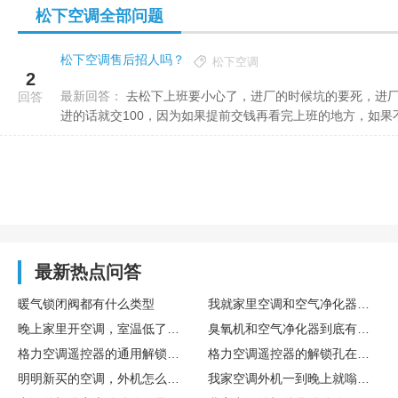
松下空调全部问题
品涵盖家
松下空调售后招人吗？
松下空调
2
最新回答：
去松下上班要小心了，进厂的时候坑的要死，进厂一定要看完上班的地方再考虑进不进，不进的话就可以省100，
回答
进的话就交100，因为如果提前交钱再看完上班的地方，如果不.
最新热点问答
暖气锁闭阀都有什么类型
我就家里空调和空气净化器用，买初效的还是中效的？有必要上高效的吗？
晚上家里开空调，室温低了，需要把冰箱档位调高吗？
臭氧机和空气净化器到底有什么区别？是不是智商税？
格力空调遥控器的通用解锁方法是什么？有没有同时按的键？
格力空调遥控器的解锁孔在哪里？用牙签捅了也没用，正确方法是什么？
明明新买的空调，外机怎么就嗡嗡响个不停，噪音大得让人头疼，这到底是咋回事？
我家空调外机一到晚上就嗡嗡响，噪音扰民，这究竟是怎么一回事？