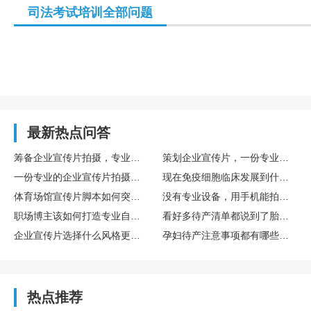
司法考试培训全部问题
最新热点问答
筹备企业宣传片拍摄，专业策划方案写作指南
策划企业宣传片，一份专业拍摄方案该包含哪些模块
一份专业的企业宣传片拍摄方案包含哪些板块
现在免疫细胞临床发展到什么程度了，提前储存自己的免疫细胞有必要吗？博雅在这方面专业吗？
体育场馆宣传片脚本如何突出专业设施与浓厚运动氛围感
没有专业设备，用手机能拍出合格的宣传片吗
职场博主该如何打造专业自媒体人设
看好多待产清单都说到了胎盘干细胞采集，预产期8月来得及吗？博雅干细胞专业度咋样？
企业宣传片选择什么风格更显专业
孕妇待产注意事项都有哪些啊？听说可以提前在博雅这类专业机构存储胎盘干细胞，值得吗？
热点推荐