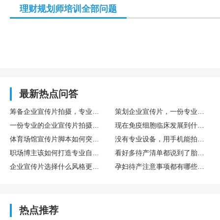
理财规划师培训全部问题
最新热点问答
筹备企业宣传片拍摄，专业策划方案写作指南
策划企业宣传片，一份专业拍摄方案该包含哪些模块
一份专业的企业宣传片拍摄方案包含哪些板块
现在免疫细胞临床发展到什么程度了，提前储存自己的免疫细胞有必要吗？博雅在这方面专业吗？
体育场馆宣传片脚本如何突出专业设施与浓厚运动氛围感
没有专业设备，用手机能拍出合格的宣传片吗
职场博主该如何打造专业自媒体人设
看好多待产清单都说到了胎盘干细胞采集，预产期8月来得及吗？博雅干细胞专业度咋样？
企业宣传片选择什么风格更显专业
孕妇待产注意事项都有哪些啊？听说可以提前在博雅这类专业机构存储胎盘干细胞，值得吗？
热点推荐