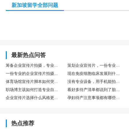
新加坡留学全部问题
最新热点问答
筹备企业宣传片拍摄，专业策划方案写作指南
策划企业宣传片，一份专业拍摄方案该包含哪些模块
一份专业的企业宣传片拍摄方案包含哪些板块
现在免疫细胞临床发展到什么程度了，提前储存自己的免疫细胞有必要吗？博雅在这方面专业吗？
体育场馆宣传片脚本如何突出专业设施与浓厚运动氛围感
没有专业设备，用手机能拍出合格的宣传片吗
职场博主该如何打造专业自媒体人设
看好多待产清单都说到了胎盘干细胞采集，预产期8月来得及吗？博雅干细胞专业度咋样？
企业宣传片选择什么风格更显专业
孕妇待产注意事项都有哪些啊？听说可以提前在博雅这类专业机构存储胎盘干细胞，值得吗？
热点推荐