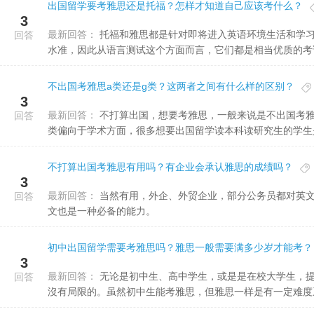
出国留学要考雅思还是托福？怎样才知道自己应该考什么？
3
最新回答：
托福和雅思都是针对即将进入英语环境生活和学习的考生进行语言能力的考核。考试成绩能反映出考生的英语语言
回答
水准，因此从语言测试这个方面而言，它们都是相当优质的考
不出国考雅思a类还是g类？这两者之间有什么样的区别？
3
最新回答：
不打算出国，想要考雅思，一般来说是不出国考雅思A类和G类都是可以选择的。雅思A类和G类有一定的区别，A
回答
类偏向于学术方面，很多想要出国留学读本科读研究生的学生是需
不打算出国考雅思有用吗？有企业会承认雅思的成绩吗？
3
最新回答：
当然有用，外企、外贸企业，部分公务员都对英文水平有要求。如果是国内香港、澳门这些城市工作生活，貌似英
回答
文也是一种必备的能力。
初中出国留学需要考雅思吗？雅思一般需要满多少岁才能考？
3
最新回答：
无论是初中生、高中学生，或是是在校大学生，提前准备国外留学都是要考雅思的，雅思考在年纪上与文凭上都是
回答
沒有局限的。虽然初中生能考雅思，但雅思一样是有一定难度系数