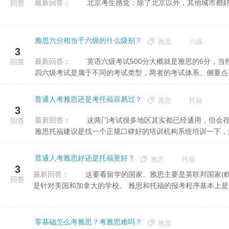
最新回答：
北京考生感觉：除了北京以外，其他城市都好
回答
雅思六分相当于六级的什么级别？
雅思
六级
3
最新回答：
英语六级考试500分大概就是雅思的6分，当然这只是从词汇量等方面做出的预估，仅供参考。因为雅思跟英语
回答
四六级考试是属于不同的考试类型，两者的考试体系、侧重点都.
普通人考雅思还是考托福容易过？
雅思
托福
3
最新回答：
这两门考试很多地区其实都已经通用，但会存在一些偏好。有些地方对托福要求较低对雅思要求较高，所以考
回答
雅思托福建议是找一个正规口碑好的培训机构系统培训一下，好处
普通人考雅思好还是托福更好？
雅思
托福
3
最新回答：
这要看留学的国家。雅思主要是英联邦国家(欧洲全境和澳洲，加上大部分美国学校)，托福
回答
是针对美国和加拿大的学校。 雅思和托福的报考程序基本上是一
零基础怎么考雅思？考雅思难吗？
雅思