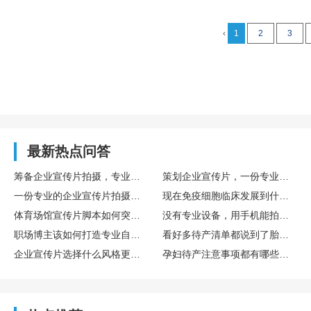
‹
1
2
3
最新热点问答
筹备企业宣传片拍摄，专业策划方案写作指南
策划企业宣传片，一份专业拍摄方案该包含哪些模块
一份专业的企业宣传片拍摄方案包含哪些板块
现在免疫细胞临床发展到什么程度了，提前储存自己的免疫细胞有必要吗？博雅在这方面专业吗？
体育场馆宣传片脚本如何突出专业设施与浓厚运动氛围感
没有专业设备，用手机能拍出合格的宣传片吗
职场博主该如何打造专业自媒体人设
看好多待产清单都说到了胎盘干细胞采集，预产期8月来得及吗？博雅干细胞专业度咋样？
企业宣传片选择什么风格更显专业
孕妇待产注意事项都有哪些啊？听说可以提前在博雅这类专业机构存储胎盘干细胞，值得吗？