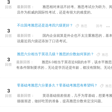
3
最新回答：
雅思相对来说不好考。雅思考试分为听力、阅读、写作口语四个部分，考察的是学生的实际英语应用能力，而
回答
且作为权威的国际性考试，还是有很大的难度的。
不出国考雅思还是选考四六级更好？
雅思
国考
3
最新回答：
国内企业就算是外企也不太注重雅思的，基本上没有出国打算或者从事雅思相关职业的知道雅思的很少。更别
回答
说最近四六级还添加了口语考试。
雅思六分相当于英语几级？雅思的分数如何算的？
雅思
3
最新回答：
雅思6.0相当于英语近6级的水平，该水平雅思考生能够较流利使用英语。雅思考试报名是没
回答
有条件限制要求的，无论是学历还是年龄，都没有限制。无论什
零基础考雅思六分要多久？零基础考雅思有希望吗？
雅思
3
最新回答：
英语基础很差很差，几乎为零基础，想要考雅思6分一年可以。 首先要规划好学习进度，把握雅思考试重点，
回答
循循渐进，做好吃苦的准备，提高雅思分数肯定没问题。