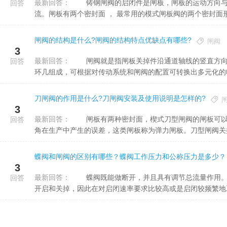
最新回答：
铸钢闸阀的启闭件是闸板，闸板的运动方向与流体方向相垂直。闸阀只能作全开和全关 ， 不能作调节和节
回答
流。闸板有两个密封面 ， 最常用的模式闸板阀的两个密封面形成
闸阀的结构是什么?闸阀的结构特点优缺点有哪些?
闸阀
3
最新回答：
闸阀就是指闸板关掉件沿通道轴线的竖直方向移动闸阀。一般由阀体、高压闸阀、阀座、闸板、单流阀、密封
回答
环几组成，可根据对传动系统和闸阀的配置可转换出多元化的电动
刀闸阀的作用是什么?刀闸阀安装及使用说明是怎样的?
3
最新回答：
闸板有两种密封面，楔式刀型闸阀的闸板可以制作一个总体，称为刚度闸板;以提升其工艺性能，填补密封面视
回答
角在生产中产生的误差，这类闸板称为弹力闸板。刀型闸阀关掉时
蝶阀和闸阀的区别有哪些？蝶阀工作压力和公称压力是多少？
3
最新回答：
蝶阀既能做断开，并且具有调节总流量作用。应用领域比闸阀更加普遍。蝶阀的启闭快速，同时也可以频繁地
回答
开启和关掉，因此在对启闭速率要求比较高或是启闭较频繁地工作