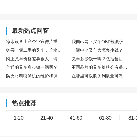
最新热点问答
净水设备生产企业宣传片重点展示滤芯工艺与水质检测流程
我自己网上买个OBD检测仪插上，能看懂吗？靠谱吗？
购买一辆二手的叉车，价格大概是多少？
一辆电动叉车大概多少钱？
网上叉车价格差异很大，请问一般来说正规渠道购买的叉车多少钱一辆？
叉车多少钱一辆？包括售后服务和保修的费用吗？
普通的叉车多少钱一辆啊？
不同品牌的叉车价格会有很大差别吗？普通品牌的叉车多少钱一辆？
防火材料喷涂机的维护和保养需要注意哪些问题?
在哪里可以购买到质量可靠的防火材料喷涂机?
热点推荐
1-20
21-40
41-60
61-80
81-