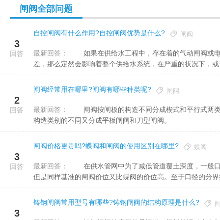
闸阀全部问题
自控闸阀有什么作用?自控闸阀优势是什么?
闸阀
3
最新回答：
如果在供给水工程中，存在着的气动闸阀或电动闸阀耐候性不完美，密实度较为低以及抗压性较低，调节能力
回答
差，那么定然会影响着整个供给水系统，在严重的状况下，或许影
闸阀经常用在哪里?闸阀有哪些种类呢?
闸阀
2
最新回答：
闸阀按闸板的构造不同分成楔式和平行式两类。楔式闸板有3种构造：单闸板、双闸板和弹性闸板。闸阀根据
回答
构造类别的不同又分成平板闸阀和刀型闸阀。
闸阀价格更贵吗?蝶阀和闸阀的使用区别在哪里?
蝶阀
3
最新回答：
在供水管网中为了减低管道覆土深度，一般口径较大管道选配蝶阀，对覆土深度影响很小的，力求选配闸阀，
回答
但是同样基准的闸阀价位又比蝶阀的价位高。至于口径的分界线应
铸钢闸阀常用型号有哪些?铸钢闸阀的结构原理是什么?
3