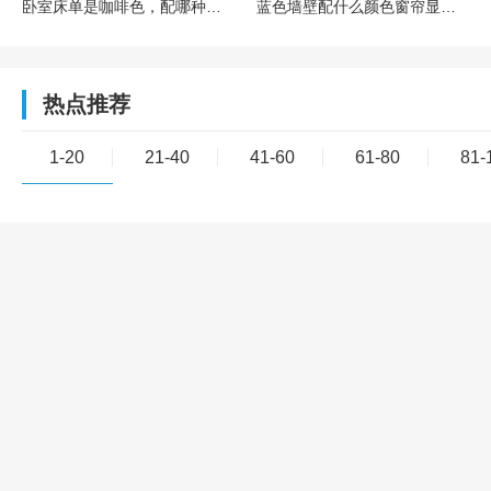
卧室床单是咖啡色，配哪种颜色的窗帘会更有格调？
蓝色墙壁配什么颜色窗帘显得家里更温馨啊？
热点推荐
1-20
21-40
41-60
61-80
81-