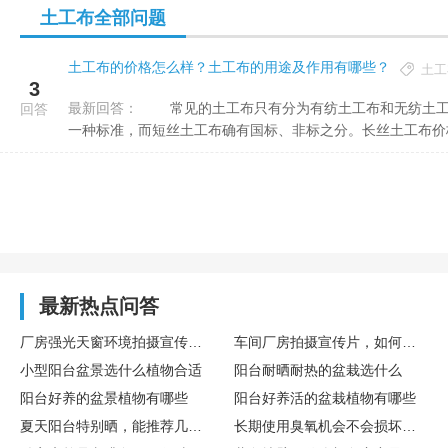
土工布全部问题
土工布的价格怎么样？土工布的用途及作用有哪些？
土工
3
最新回答：
常见的土工布只有分为有纺土工布和无纺土工布;无纺土工布又分为长丝土工布和短丝土工布;长丝土工布国标
回答
一种标准，而短丝土工布确有国标、非标之分。长丝土工布价格吨
最新热点问答
厂房强光天窗环境拍摄宣传片，如何调整参数防止画面过曝
车间厂房拍摄宣传片，如何处理顶部灯光造成的光斑问题
小型阳台盆景选什么植物合适
阳台耐晒耐热的盆栽选什么
阳台好养的盆景植物有哪些
阳台好养活的盆栽植物有哪些
夏天阳台特别晒，能推荐几种不怕晒、好养活的花吗？
长期使用臭氧机会不会损坏家具、家电或者窗帘布料？