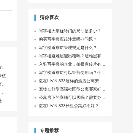
猜你喜欢
写字楼大堂旋转门的尺寸是多少？旋转门的优势是什么？
购买写字楼应该注意哪些问题？
写字楼避难层管理规定是什么？
写字楼避难层能出租吗？避难层有什么用?
入驻写字楼的企业，拍摄宣传片有哪些实用技巧
入驻写字楼的企业，拍摄宣传片有哪些实用技巧
写字楼避难层可以经营使用吗？什么样的建筑有避难层?
绿植
驻在LIV'N 833这样的酒店公寓安全吗？适合女生独居吗？有没有住过的朋友分享一下感受？
我想种荷花，但是家里没有池塘，能用大缸养在阳台吗？
宠物友好型高端社区型公寓哪家好？驻在星耀 by Greystar怎么样，可以养猫吗？
蟑螂喜欢藏在橱柜缝隙里，看不见摸不着，这种情况怎么消灭最彻底？
公寓房下的商铺可以买吗？需要办理什么手续？
旧手机里设置好的铃声和壁纸，能直接导入新手机继续用吗？
驻在LIV'N 833长租公寓好不好？新房装修中，想找2号线地铁口附近高端租赁社区过渡一下？
专题推荐