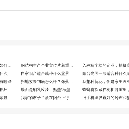
车间厂房拍摄宣传片，如何处理顶部灯光造成的光斑问题
钢结构生产企业宣传片着重展示生产线、质检流程与厂区规模
什么
自家阳台适合栽种什么盆景
阳台光照一般适合种什么
有哪些
扫地效果到底怎么样？像落叶、沙石、灰尘这些能一次扫干净吗？会不会扬尘？
长期使用臭氧机会不会损坏家具、家电或者窗帘布料？
墙面是刷乳胶漆、贴壁纸/壁布还是做护墙板好？家里有小孩乱画的话，哪种最耐造又好修补？
蓝色墙壁配什么颜色窗帘显得家里更温馨啊？
我家的君子兰放在阳台上行吗？君子兰怎么养在什么环境下才能开花？