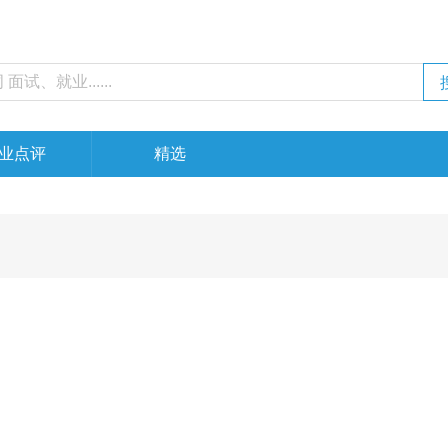
业点评
精选