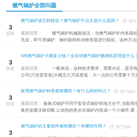
燃气锅炉全部问题
燃气锅炉该怎样除垢？燃气锅炉不点火是什么原因？
燃气
3
最新回答：
燃气锅炉机械除垢法：当燃气锅炉炉内有疏松的水垢和水渣时，停炉后使燃气锅炉冷却、放掉炉水，用清水冲
回答
洗后，即可用扁铲、钢丝刷和机动铣管器进行除垢。这种方法比较
5吨燃气锅炉大概多少钱？全自动燃气锅炉燃烧机原理是什么
3
最新回答：
一般来说，这种技术要求，需要办证，是否有施工图纸等等。七吨的燃气锅炉一般是快装出厂，一些小的安装
回答
公司(只负责安装)大概五六万或更低，大一点的公司需要十万左右
家用燃气锅炉种类都有哪些？有什么样的特点？
燃气锅炉
3
最新回答：
板换式锅炉不同于套管式锅炉的地方在于,当取用生活用水时,锅炉专门设置了一换热板,通过锅炉内电子三通阀的切
回答
换把采暖水路切断,让加热的热水在锅炉内形成一个小循环,通..
燃气锅炉的主要部件都有哪些？有哪些作用？
燃气锅炉
3