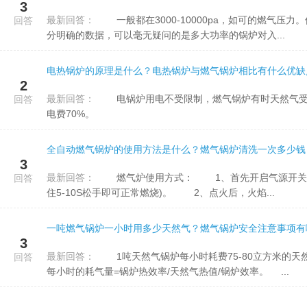
3
最新回答：
一般都在3000-10000pa，如可的燃气压力。但是4吨和6吨的耗气量是肯定不一样的。入口的燃气压力并未十
回答
分明确的数据，可以毫无疑问的是多大功率的锅炉对入...
电热锅炉的原理是什么？电热锅炉与燃气锅炉相比有什么优缺
2
最新回答：
电锅炉用电不受限制，燃气锅炉有时天然气受好多条件限制。节能环保型电锅炉热效率可以达到230%，节省
回答
电费70%。
全自动燃气锅炉的使用方法是什么？燃气锅炉清洗一次多少钱
3
最新回答：
燃气炉使用方式： 1、首先开启气源开关，全然按下旋钮，并逆时针转动至90°点火(熄火保护灶需持续按
回答
住5-10S松手即可正常燃烧)。 2、点火后，火焰...
一吨燃气锅炉一小时用多少天然气？燃气锅炉安全注意事项有
3
最新回答：
1吨天然气锅炉每小时耗费75-80立方米的天然气。天然气锅炉的耗气量可根据以下公式展开计算：天然气锅炉
回答
每小时的耗气量=锅炉热效率/天然气热值/锅炉效率。 ...