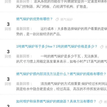
最新回答：
送风系统的功能在于向燃烧室提供一定速度和体积的空气。其主要部件有壳体、风机电机、风机叶轮、风枪火管、
回答
风门控制器、风门档板、凸轮调节机构、扩散盘。
燃气锅炉的优势有哪些？
燃气锅炉
3
最新回答：
运行成本：大多数选择锅炉的用户看重的是锅炉后期的运行成本的高低，燃油锅炉在运行成本上是占有一定优
回答
势的，是一款比较经济的产品。
1吨燃气锅炉等于多少kw？1吨的燃气锅炉价格是多少？
3
最新回答：
一吨的燃气锅炉是多少千瓦，无法换算。 千瓦是功率单位，它只能用来计量电锅炉的尺寸，燃气蒸汽锅炉
回答
的尺寸习惯上用额定蒸发量来表示，如每小时产1T蒸气的燃气锅
燃气锅炉炉膛内部清洗方法是什么？燃气锅炉的规格有哪些？
3
最新回答：
清洗燃气锅炉的方式很重要;锅炉经过长时间运转，不可避免的出现了水垢、锈蚀疑问，锅炉形成水垢的主要原
回答
因是给水中隐含硬度成分，经过高温、高压的不停挥发浓缩以后，
如何维护和保养燃气锅炉的燃烧器？具体方法有哪些？
燃
3