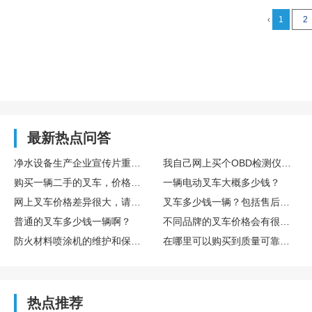
‹
1
2
最新热点问答
净水设备生产企业宣传片重点展示滤芯工艺与水质检测流程
我自己网上买个OBD检测仪插上，能看懂吗？靠谱吗？
购买一辆二手的叉车，价格大概是多少？
一辆电动叉车大概多少钱？
网上叉车价格差异很大，请问一般来说正规渠道购买的叉车多少钱一辆？
叉车多少钱一辆？包括售后服务和保修的费用吗？
普通的叉车多少钱一辆啊？
不同品牌的叉车价格会有很大差别吗？普通品牌的叉车多少钱一辆？
防火材料喷涂机的维护和保养需要注意哪些问题?
在哪里可以购买到质量可靠的防火材料喷涂机?
热点推荐