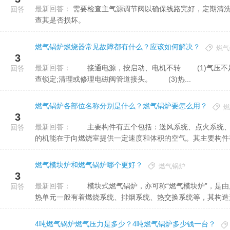
最新回答：
需要检查主气源调节阀以确保线路完好，定期清洗、维护和调整主气源调节阀，如果有传感线路，需要定期进行检
回答
查其是否损坏。
燃气锅炉燃烧器常见故障都有什么？应该如何解决？
燃气
3
最新回答：
接通电源，按启动、电机不转 (1)气压不足锁定;调整气压至规定值。 (2)电磁阀不严，接头处漏气，检
回答
查锁定;清理或修理电磁阀管道接头。 (3)热...
燃气锅炉各部位名称分别是什么？燃气锅炉要怎么用？
燃
3
最新回答：
主要构件有五个包括：送风系统、点火系统、监测系统、燃料系统、电控系统。 1、送风系统。送风系统
回答
的机能在于向燃烧室提供一定速度和体积的空气。其主要构件有壳
燃气模块炉和燃气锅炉哪个更好？
燃气锅炉
3
最新回答：
模块式燃气锅炉，亦可称“燃气模块炉”，是由几个功用相同的单一加热单元组合而成的加热装置，每个单一加
回答
热单元一般有着燃烧系统、排烟系统、热交换系统等，其构造形式
4吨燃气锅炉燃气压力是多少？4吨燃气锅炉多少钱一台？