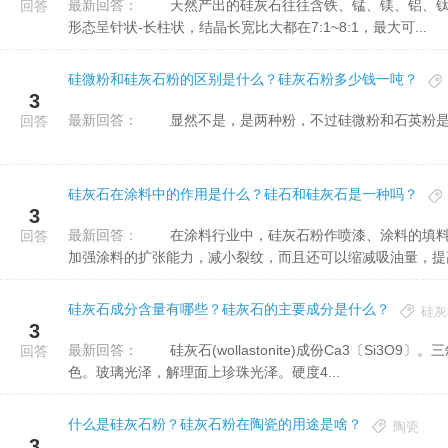
最新回答：
天然产出的硅灰石往往含铁、锰、镁、铝、钛等杂质;纯净的硅灰石则为亮白色，含杂质时呈灰色、褐色。结晶
回答
形态呈针状-长柱状，结晶长宽比大都在7:1~8:1，最大可...
硅微粉和硅灰石粉的区别是什么？硅灰石粉多少钱一吨？
3
最新回答：
显然不是，是两种粉，不过硅微粉和石英粉是
回答
硅灰石在涂料中的作用是什么？硅石和硅灰石是一种吗？
3
最新回答：
在涂料行业中，硅灰石粉作喷漆、涂料的填料，可改良产品的物化性能，持久性耐候性，缩减喷漆的光泽度，
回答
加强涂料的扩张能力，减小裂纹，而且还可以缩减吸油量，提高抗
硅灰石成分含量有哪些？硅灰石的主要成分是什么？
硅灰
3
最新回答：
硅灰石(wollastonite)成份Ca3〔Si3O9〕。三斜晶系。一般而言呈片状、放射状或纤维状集合体。白色微带灰
回答
色。玻璃光泽，解理面上珍珠光泽。硬度4...
什么是硅灰石粉？硅灰石粉在陶瓷的用途是啥？
陶瓷
3