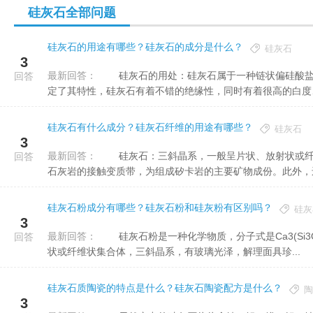
硅灰石全部问题
硅灰石的用途有哪些？硅灰石的成分是什么？
硅灰石
3
最新回答：
硅灰石的用处：硅灰石属于一种链状偏硅酸盐，又是一种呈纤维状、针状。由于其特别的结晶形态晶体构造决
回答
定了其特性，硅灰石有着不错的绝缘性，同时有着很高的白度、不
硅灰石有什么成分？硅灰石纤维的用途有哪些？
硅灰石
3
最新回答：
硅灰石：三斜晶系，一般呈片状、放射状或纤维状集合体。白色微带灰色，玻璃光泽。主要产于酸性入侵岩与
回答
石灰岩的接触变质带，为组成矽卡岩的主要矿物成份。此外，还见
硅灰石粉成分有哪些？硅灰石粉和硅灰粉有区别吗？
硅灰
3
最新回答：
硅灰石粉是一种化学物质，分子式是Ca3(Si3O9)。外观与形状：硅灰石粉为白色微带灰、红色、呈片状、放射
回答
状或纤维状集合体，三斜晶系，有玻璃光泽，解理面具珍...
硅灰石质陶瓷的特点是什么？硅灰石陶瓷配方是什么？
陶
3