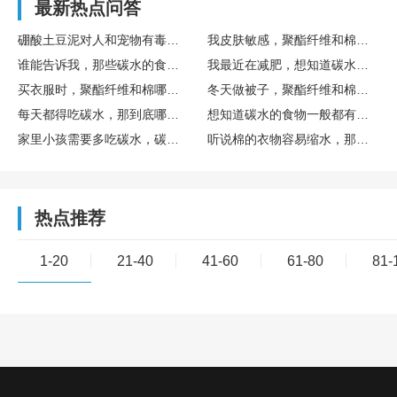
最新热点问答
硼酸土豆泥对人和宠物有毒吗？家里有猫狗能不能用？
我皮肤敏感，聚酯纤维和棉的衣物，哪个更适合敏感肌肤？
谁能告诉我，那些碳水的食物一般都有什么呀？
我最近在减肥，想知道碳水的食物一般都有哪些需要避免的？
买衣服时，聚酯纤维和棉哪个好，穿着更舒服呢？
冬天做被子，聚酯纤维和棉填充哪个更保暖啊？
每天都得吃碳水，那到底哪些食物是碳水的呢？
想知道碳水的食物一般都有什么，有没有清单可以参考一下？
家里小孩需要多吃碳水，碳水的食物一般都有什么呀？
听说棉的衣物容易缩水，那聚酯纤维和棉比，哪个更不容易缩水？
热点推荐
1-20
21-40
41-60
61-80
81-