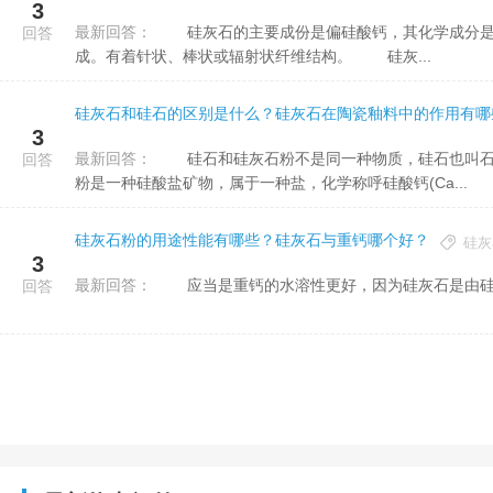
3
最新回答：
硅灰石的主要成份是偏硅酸钙，其化学成分是CaO：48.25%，SiO2：51.75%。由硅灰石矿石经粉碎研磨制
回答
成。有着针状、棒状或辐射状纤维结构。 硅灰...
硅灰石和硅石的区别是什么？硅灰石在陶瓷釉料中的作用有哪
3
最新回答：
硅石和硅灰石粉不是同一种物质，硅石也叫石英砂，主要成份是二氧化硅(SiO2)，是一种氧化 物;铭正硅灰石
回答
粉是一种硅酸盐矿物，属于一种盐，化学称呼硅酸钙(Ca...
硅灰石粉的用途性能有哪些？硅灰石与重钙哪个好？
硅灰
3
最新回答：
应当是重钙的水溶性更好，因为硅灰石是由硅
回答