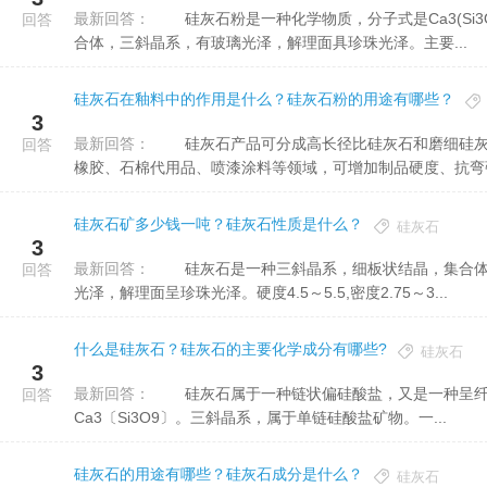
最新回答：
硅灰石粉是一种化学物质，分子式是Ca3(Si3O9)。硅灰石粉为白色微带灰、红色、呈片状、放射状或纤维状集
回答
合体，三斜晶系，有玻璃光泽，解理面具珍珠光泽。主要...
硅灰石在釉料中的作用是什么？硅灰石粉的用途有哪些？
3
最新回答：
硅灰石产品可分成高长径比硅灰石和磨细硅灰石两大类。前者主要运用其针状物理机器 性能，普遍用以塑料、
回答
橡胶、石棉代用品、喷漆涂料等领域，可增加制品硬度、抗弯强度
硅灰石矿多少钱一吨？硅灰石性质是什么？
硅灰石
3
最新回答：
硅灰石是一种三斜晶系，细板状结晶，集合体呈放射状或纤维状。色调呈白色，有时带浅灰、浅红色调。玻璃
回答
光泽，解理面呈珍珠光泽。硬度4.5～5.5,密度2.75～3...
什么是硅灰石？硅灰石的主要化学成分有哪些?
硅灰石
3
最新回答：
硅灰石属于一种链状偏硅酸盐，又是一种呈纤维状、针状硅酸盐。硅灰石(wollastonite)的分子式是
回答
Ca3〔Si3O9〕。三斜晶系，属于单链硅酸盐矿物。一...
硅灰石的用途有哪些？硅灰石成分是什么？
硅灰石