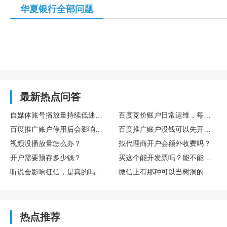
华夏银行全部问题
最新热点问答
自媒体账号播放量持续低迷，怎么通过数据复盘找到核心优化方向
百度竞价账户日常运维，每日需要重点监控哪些核心数据指标
百度推广账户停用后会影响后续开户吗
百度推广账户没钱可以先开户吗
视频没播放量怎么办？
找代理商开户会额外收费吗？
开户需要预存多少钱？
买这个能开发票吗？能不能享受什么税收优惠或者环保补贴？
听说会影响征信，是真的吗？欠多少或者多久会影响？
微信上有那种可以当树洞的公众号或小程序吗？靠谱吗？
热点推荐