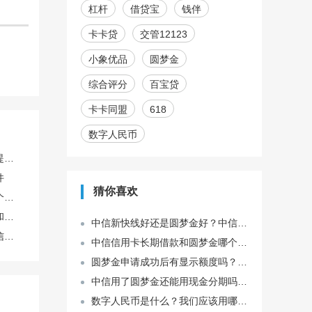
杠杆
借贷宝
钱伴
卡卡贷
交管12123
小象优品
圆梦金
综合评分
百宝贷
卡卡同盟
618
数字人民币
个人自媒体账号如何稳定提升播放量
件
猜你喜欢
找代理商开户和自己开哪个划算？
这个号码绑定了好多软件和银行卡，注销前必须一个个解绑吗？
中信新快线好还是圆梦金好？中信圆梦金属于信用卡吗？
怎么把录好的声音发给微信好友？
中信信用卡长期借款和圆梦金哪个更好?圆梦金的新快现占用额度吗?
圆梦金申请成功后有显示额度吗？圆梦金额度在哪里显示？
中信用了圆梦金还能用现金分期吗？怎样才可以进行现金分期？
数字人民币是什么？我们应该用哪个app才能使用数字人民币？