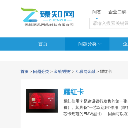
问答
企业口碑
首页
问题分类
企
首页
>
问题分类
>
金融/理财
>
互联网金融
> 耀红卡
耀红卡
耀红信用卡是建设银行发售的第一张
费）。其具备“一芯双运用”作用（
芯卡规范的EMV运用），因而可以
联闪付标示商家应用），信用卡卡号