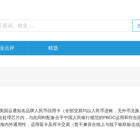
业点评
精选
美国运通知名品牌人民币信用卡（全部交易均以人民币进账，无外币兑换
即在处理芯片内，与此同时配备合乎中国人民银行规范的PBOC运用和符合
在海内外通用性，适用装卡及挥卡交易（暂不兼容在线上与线下银联标志
十位数为十五位。