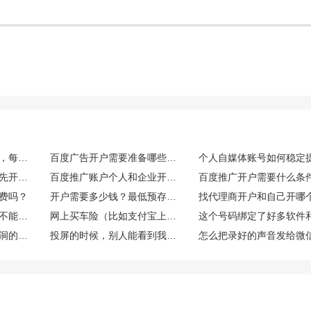
百度竞价账户日常运维，每日需要重点监控哪些核心数据指标
百度广告开户需要准备哪些资质材料？
百度推广账户没钱可以先开户吗
百度推广账户个人和企业开户有什么区别
百度推广开户需要什么条
费吗？
开户需要多少钱？最低预存多少？
买这个能开发票吗？能不能享受什么税收优惠或者环保补贴？
网上买车险（比如支付宝上）和找业务员买，价格一样吗？理赔有区别吗？
微信上有那种可以当树洞的公众号或小程序吗？靠谱吗？
投屏的时候，别人能看到我手机上的微信消息通知吗？