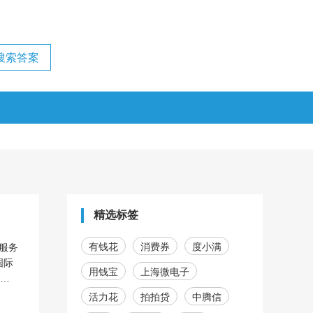
精选标签
有钱花
消费券
度小满
服务
国际
用钱宝
上海微电子
或银
活力花
拍拍贷
中腾信