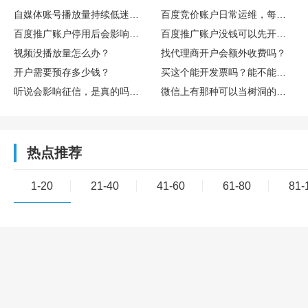
自媒体账号播放量持续低迷，怎么通过数据复盘找到核心优化方向
百度竞价账户日常运维，每日需要重点监控哪些核心数据指标
百度推广账户停用后会影响后续开户吗
百度推广账户没钱可以先开户吗
视频没播放量怎么办？
找代理商开户会额外收费吗？
开户需要预存多少钱？
买这个能开发票吗？能不能享受什么税收优惠或者环保补贴？
听说会影响征信，是真的吗？欠多少或者多久会影响？
微信上有那种可以当树洞的公众号或小程序吗？靠谱吗？
热点推荐
1-20
21-40
41-60
61-80
81-