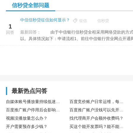
信秒贷全部问题
中信信秒贷征信如何显示？
征信
信秒贷
1
最新回答：
由于中信银行信秒贷全程采用网络贷款的方式，所以申请起来是比较方便的，大家只要能够满足放款条件就可
回答
以。具体情况如下：申请流程1、前往中信银行营业网点开通网上
最新热点问答
自媒体账号播放量持续低迷，怎么通过数据复盘找到核心优化方向
百度竞价账户日常运维，每日需要重点监控哪些核心数据指标
百度推广账户停用后会影响后续开户吗
百度推广账户没钱可以先开户吗
视频没播放量怎么办？
找代理商开户会额外收费吗？
开户需要预存多少钱？
买这个能开发票吗？能不能享受什么税收优惠或者环保补贴？