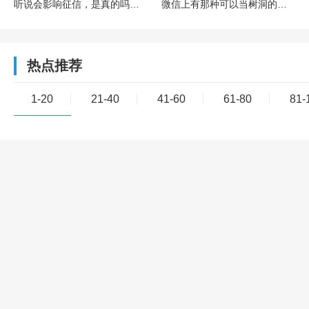
听说会影响征信，是真的吗？欠多少或者多久会影响？
微信上有那种可以当树洞的公众号或小程序吗？靠谱吗？
热点推荐
1-20
21-40
41-60
61-80
81-