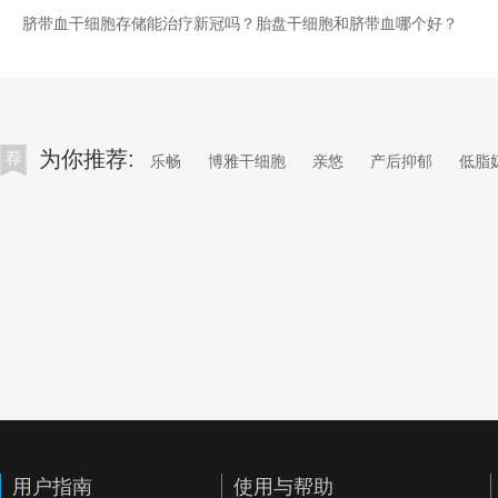
脐带血干细胞存储能治疗新冠吗？胎盘干细胞和脐带血哪个好？
为你推荐:
乐畅
博雅干细胞
亲悠
产后抑郁
低脂
用户指南
使用与帮助