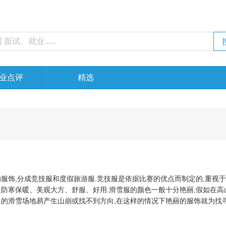
业点评
精选
服饰,分成竞技服和度假旅游服.竞技服是依据比赛的优点而制定的,重视
是防寒保暖、美观大方、舒服、好用.滑雪服的颜色一般十分艳丽,假如在高
造的滑雪场地易产生山崩或找不到方向,在这样的情况下艳丽的服饰就为找