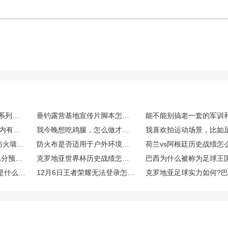
Fortinet的FortiGate G系列新品怎么样？适合什么场景？
垂钓露营基地宣传片脚本怎么突出自然环境与配套设施优势
冬季想要滑雪度假，国内有哪些滑雪场既专业又好玩的？
我今晚想吃鸡腿，怎么做才能既好吃又操作简单呢？
飞塔Fortinet fortigate防火墙好用不？制造型企业需要7*24小时运行设备，需要全天安全防护，想了解一下使用体验？
防火布是否适用于户外环境？比如露天烧烤、野外露营等场景下是否有效？
世界杯荷兰VS阿根廷比分预测是多少？荷兰足球世界排名第几名?
克罗地亚世界杯历史战绩怎么样？2022克罗地亚世界杯足球实力强不强？
巴西为什么被称为足球王
原神12月6日停服补偿是什么？有哪些停服补偿？
12月6日王者荣耀无法登录怎么回事？王者荣耀12月6日停服会有补偿吗？