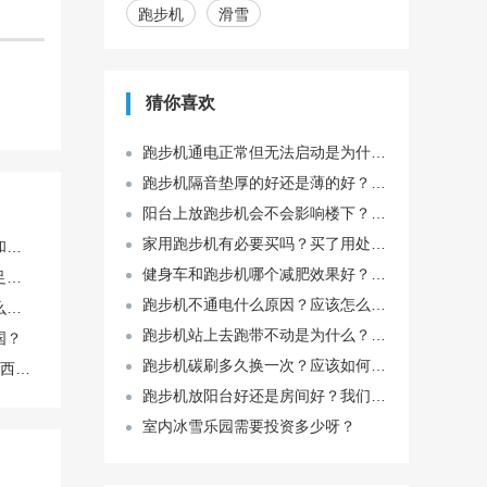
跑步机
滑雪
猜你喜欢
跑步机通电正常但无法启动是为什么？可以自己修吗？
跑步机隔音垫厚的好还是薄的好？应该怎么选择？
阳台上放跑步机会不会影响楼下？一般放哪里比较好？
家用跑步机有必要买吗？买了用处大吗？
能不能别搞老一套的军训和拔河了？有没有像飞盘、攻防箭或者徒步露营这种新潮点的？
健身车和跑步机哪个减肥效果好？有什么区别吗？
我喜欢拍运动场景，比如足球比赛，相机镜头怎么选才能快速对焦不模糊？
跑步机不通电什么原因？应该怎么解决？
荷兰vs阿根廷历史战绩怎么样?阿根廷足球队实力怎么样?
跑步机站上去跑带不动是为什么？应该怎么解决？
国？
跑步机碳刷多久换一次？应该如何换？
克罗地亚足球实力如何?巴西足球实力怎么样?
跑步机放阳台好还是房间好？我们应该如何放置？
室内冰雪乐园需要投资多少呀？