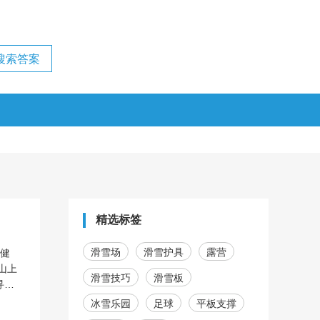
精选标签
滑雪场
滑雪护具
露营
于健
山上
滑雪技巧
滑雪板
寻给
冰雪乐园
足球
平板支撑