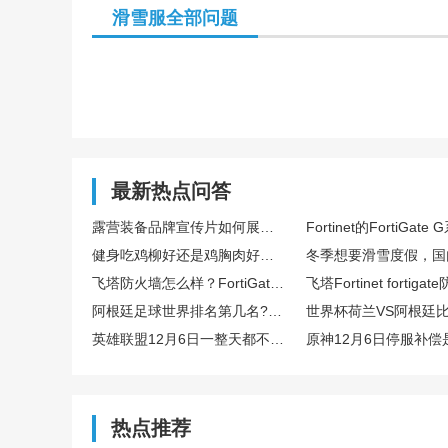
滑雪服全部问题
最新热点问答
露营装备品牌宣传片如何展现户外场景与产品耐用性能
健身吃鸡柳好还是鸡胸肉好？哪个蛋白质更高？
飞塔防火墙怎么样？FortiGate 81F适合小企业使用吗？求使用体验？
阿根廷足球世界排名第几名?荷兰vs阿根廷历史交锋记录怎么样？
英雄联盟12月6日一整天都不能玩吗？
热点推荐