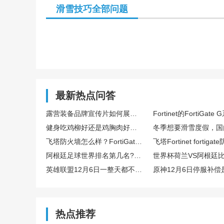
滑雪技巧全部问题
最新热点问答
露营装备品牌宣传片如何展现户外场景与产品耐用性能
健身吃鸡柳好还是鸡胸肉好？哪个蛋白质更高？
飞塔防火墙怎么样？FortiGate 81F适合小企业使用吗？求使用体验？
阿根廷足球世界排名第几名?荷兰vs阿根廷历史交锋记录怎么样？
英雄联盟12月6日一整天都不能玩吗？
热点推荐