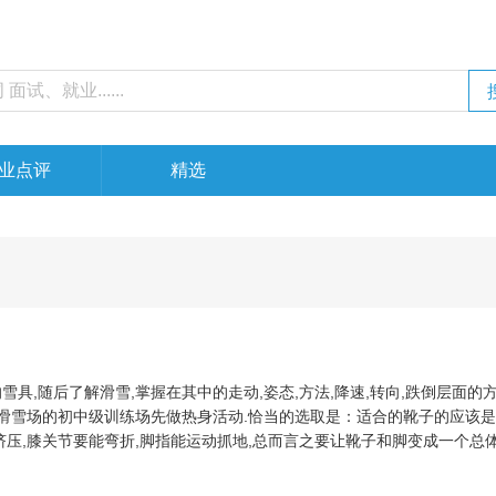
业点评
精选
具,随后了解滑雪,掌握在其中的走动,姿态,方法,降速,转向,跌倒层面的方
在滑雪场的初中级训练场先做热身活动.恰当的选取是：适合的靴子的应该
挤压,膝关节要能弯折,脚指能运动抓地,总而言之要让靴子和脚变成一个总体