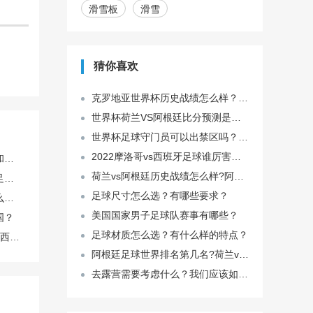
滑雪板
滑雪
猜你喜欢
克罗地亚世界杯历史战绩怎么样？2022克罗地亚世界杯足球实力强不强？
世界杯荷兰VS阿根廷比分预测是多少？荷兰足球世界排名第几名?
世界杯足球守门员可以出禁区吗？可以踢球吗？
2022摩洛哥vs西班牙足球谁厉害？2022摩洛哥vs西班牙世界杯比分预测多少？
能不能别搞老一套的军训和拔河了？有没有像飞盘、攻防箭或者徒步露营这种新潮点的？
荷兰vs阿根廷历史战绩怎么样?阿根廷足球队实力怎么样?
我喜欢拍运动场景，比如足球比赛，相机镜头怎么选才能快速对焦不模糊？
足球尺寸怎么选？有哪些要求？
荷兰vs阿根廷历史战绩怎么样?阿根廷足球队实力怎么样?
美国国家男子足球队赛事有哪些？
国？
足球材质怎么选？有什么样的特点？
克罗地亚足球实力如何?巴西足球实力怎么样?
阿根廷足球世界排名第几名?荷兰vs阿根廷历史交锋记录怎么样？
去露营需要考虑什么？我们应该如何保障自己的安全？