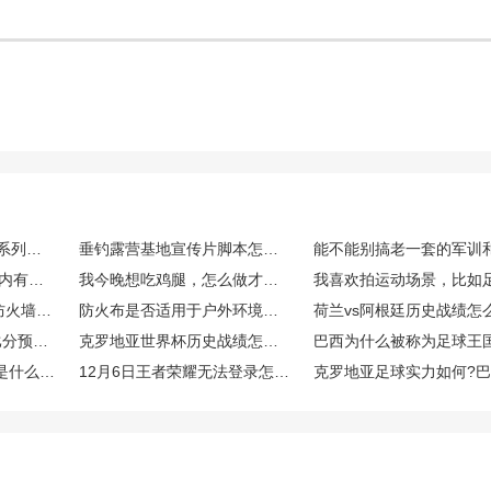
Fortinet的FortiGate G系列新品怎么样？适合什么场景？
垂钓露营基地宣传片脚本怎么突出自然环境与配套设施优势
冬季想要滑雪度假，国内有哪些滑雪场既专业又好玩的？
我今晚想吃鸡腿，怎么做才能既好吃又操作简单呢？
飞塔Fortinet fortigate防火墙好用不？制造型企业需要7*24小时运行设备，需要全天安全防护，想了解一下使用体验？
防火布是否适用于户外环境？比如露天烧烤、野外露营等场景下是否有效？
世界杯荷兰VS阿根廷比分预测是多少？荷兰足球世界排名第几名?
克罗地亚世界杯历史战绩怎么样？2022克罗地亚世界杯足球实力强不强？
巴西为什么被称为足球王
原神12月6日停服补偿是什么？有哪些停服补偿？
12月6日王者荣耀无法登录怎么回事？王者荣耀12月6日停服会有补偿吗？