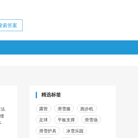
精选标签
露营
滑雪服
跑步机
法.
是使
足球
平板支撑
滑雪场
.
滑雪护具
冰雪乐园