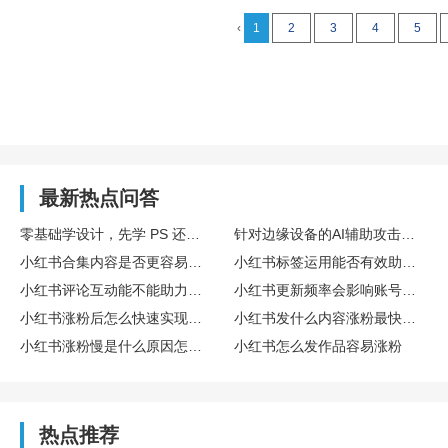
‹
1
2
3
4
5
最新热点问答
零基础学设计，先学 PS 还是 AI？
针对边缘设备的AI辅助攻击增多，搭载 Fortinet 设备的企业要如何做好安全防护？
小红书合集内容是否更容易带动涨粉
小红书标签运用能否有效助推涨粉
小红书评论互动能不能助力涨粉
小红书更新频率会影响账号涨粉速度吗
小红书涨粉后怎么快速实现变现盈利
小红书发什么内容涨粉最快最稳定
小红书涨粉慢是什么原因怎么解决
小红书怎么发作品容易涨粉
热点推荐