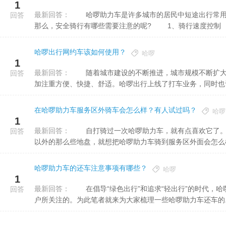
1
最新回答：
哈啰助力车是许多城市的居民中短途出行常用的交通工具之一。时下正值寒冬，骑哈啰助力车的人依然很多。
回答
那么，安全骑行有哪些需要注意的呢? 1、骑行速度控制 .
哈啰出行网约车该如何使用？
哈啰
1
最新回答：
随着城市建设的不断推进，城市规模不断扩大，人口不断增加，市民群众的出行需求更加旺盛，出行方式也更
回答
加注重方便、快捷、舒适。哈啰出行上线了打车业务，同时也让不
在哈啰助力车服务区外骑车会怎么样？有人试过吗？
哈啰
1
最新回答：
自打骑过一次哈啰助力车，就有点喜欢它了。不过，每次在哈啰出行APP上看见我们这个城市蓝色标记服务区
回答
以外的那么些地盘，就想把哈啰助力车骑到服务区外面会怎么样?
哈啰助力车的还车注意事项有哪些？
哈啰
1
最新回答：
在倡导“绿色出行”和追求“轻出行”的时代，哈啰助力车成了大众可选择的交通工具，哈啰助力还车的问题也是用
回答
户所关注的。为此笔者就来为大家梳理一些哈啰助力车还车的..