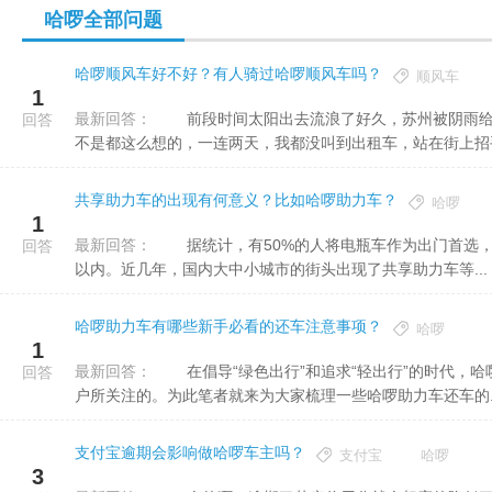
哈啰全部问题
哈啰顺风车好不好？有人骑过哈啰顺风车吗？
顺风车
1
最新回答：
前段时间太阳出去流浪了好久，苏州被阴雨给罩住了，我索性把电动车扔到一边打车上班去。 不知大家是
回答
不是都这么想的，一连两天，我都没叫到出租车，站在街上招手等
共享助力车的出现有何意义？比如哈啰助力车？
哈啰
1
最新回答：
据统计，有50%的人将电瓶车作为出门首选，其中三四线城市中，53.3%的通勤族使用电瓶车的时间在15分钟
回答
以内。近几年，国内大中小城市的街头出现了共享助力车等...
哈啰助力车有哪些新手必看的还车注意事项？
哈啰
1
最新回答：
在倡导“绿色出行”和追求“轻出行”的时代，哈啰助力车成了大众可选择的交通工具，哈啰助力还车的问题也是用
回答
户所关注的。为此笔者就来为大家梳理一些哈啰助力车还车的..
支付宝逾期会影响做哈啰车主吗？
支付宝
哈啰
3