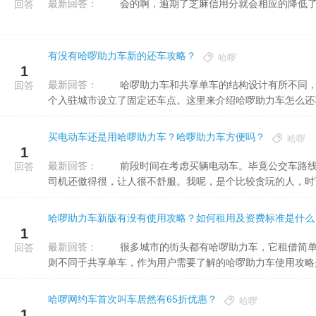
最新回答：
会的啊，逾期了芝麻信用分就会相应的降低了
回答
有没有哈啰助力车新的还车攻略？
哈啰
1
最新回答：
哈啰助力车和共享单车的结构设计有所不同，具体的使用规则和共享单车不一样。还车方面，哈啰助力车在每
回答
个入驻城市设立了固定还车点。这里来介绍哈啰助力车怎么还车更
买电动车还是用哈啰助力车？哈啰助力车方便吗？
哈啰
1
最新回答：
前段时间在考虑买辆电动车。毕竟公交车路线是固定的，去有的地方下车后还得再走一段;打车嘛有点贵，有的
回答
司机还傲得很，让人很不舒服。我呢，是个比较贪玩的人，时下又
哈啰助力车新版有没有使用攻略？如何租用及资费标准是什么
1
最新回答：
很多城市的街头都有哈啰助力车，它租借简单快捷，骑着平稳舒适，受到许多人的喜爱。哈啰助力车的使用规
回答
则不同于共享单车，作为用户需要了解的哈啰助力车使用攻略是什
哈啰网约车首次叫车居然有65折优惠？
哈啰
1