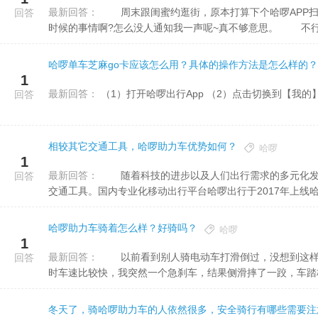
最新回答：
周末跟闺蜜约逛街，原本打算下个哈啰APP扫个助力车骑的，没想到发现了新大陆，哈啰居然有网约车了，啥
回答
时候的事情啊?怎么没人通知我一声呢~真不够意思。 不行.
哈啰单车芝麻go卡应该怎么用？具体的操作方法是怎么样的？
1
最新回答：
回答
相较其它交通工具，哈啰助力车优势如何？
哈啰
1
最新回答：
随着科技的进步以及人们出行需求的多元化发展，出现了水上公交、飞的、共享助力车、共享汽车等多种新式
回答
交通工具。国内专业化移动出行平台哈啰出行于2017年上线哈啰
哈啰助力车骑着怎么样？好骑吗？
哈啰
1
最新回答：
以前看到别人骑电动车打滑倒过，没想到这样的事情也被我给撞上了。 前些天骑电动车去上班，路口转弯
回答
时车速比较快，我突然一个急刹车，结果侧滑摔了一跤，车踏板垫
冬天了，骑哈啰助力车的人依然很多，安全骑行有哪些需要注