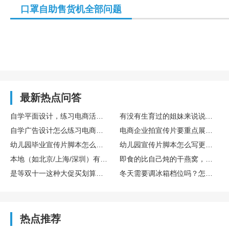
口罩自助售货机全部问题
最新热点问答
自学平面设计，练习电商活动主图设计的完整训练流程
有没有生育过的姐妹来说说存胎盘干细胞算不算个好决策？博雅干细胞库在这方面专业吗？
自学广告设计怎么练习电商主图设计实操
电商企业拍宣传片要重点展示哪些核心内容
幼儿园毕业宣传片脚本怎么设计更有氛围感
幼儿园宣传片脚本怎么写更童趣
本地（如北京/上海/深圳）有哪些口碑不错的宣传片制作公司？
即食的比自己炖的干燕窝，营养是不是差很多？
是等双十一这种大促买划算，还是新款一出就买比较好？差价能有多少？
冬天需要调冰箱档位吗？怎么调？
热点推荐