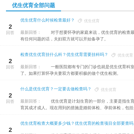
优生优育全部问题
优生优育什么时候检查最好？
优生优育
2
最新回答：
对于想要怀孕的家庭来说，优生优育的检查最好在妊娠的前三个月开始做，做完这个检查拿了结果之后如果没
回答
有任何问题的话，夫妇双方就可以开始备孕了。
检查优生优育挂什么科？优生优育需要挂科吗？
优生优育
2
最新回答：
一般医院都有专门的门诊也就是优生优育科室，一般情况都是免费的，但是如果没有可以去妇科门诊也是可以
回答
了。如果打算怀孕夫妻双方都要积极的做个优生检测。
什么是优生优育？一定要去做检查吗？
优生优育
2
最新回答：
优生优育是计划生育的一部分，主要是指生育健康的后代，包括体格、智商方面，优育是指良好抚育后代，培
回答
育其成才成人。现在用到的措施是婚前体检、孕前体检，包括夫妇
优生优育检查大概要多少钱？优生优育的检查项目全部要查吗
2