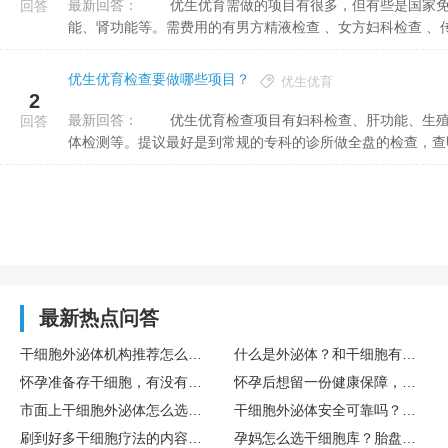
最新回答：
优生优育需做的项目有很多，但有些是国家免费检验的，包括准爸妈的血压，心电图、血常规、尿常规 、肝功
回答
能、肾功能等。需费用的有男方精液检查 、女方妇科检查 、传.
优生优育检查要做哪些项目？
优生优育
2
最新回答：
优生优育检查项目有妇科检查、肝功能、生殖系统检查、尿常规检查、口腔检查、脱畸全套、ABO溶血、染色
回答
体检测等。提议最好是到常规的专科的诊所做全盘的检查，查明病
最新热点问答
干细胞外泌体机构推荐怎么选？TechExo® 外泌体技术优势体现在哪里？
什么是外泌体？和干细胞有什么不一样，外泌体效果真的好吗？
怀孕准备存干细胞，有没有宝妈推荐靠谱的干细胞存储公司？有人推荐博雅，采集存储流程复杂不？
怀孕后想留一份健康保障，干细胞储存，哪家存储公司靠谱？老牌机构博雅能让人放心吗？
市面上干细胞外泌体怎么选？靠谱的干细胞外泌体机构有哪些？TechEXO值得选吗？
干细胞外泌体安全可靠吗？有靠谱的干细胞外泌体机构推荐吗？TechExo®外泌体技术和原料品质怎么样？
刷到好多干细胞疗法的内容，有没有科学依据呀？生娃时顺便在博雅生命存个干细胞有必要吗？
孕妈怎么选干细胞库？胎盘和脐带干细胞库合规合法吗？跟脐血库有什么区别？