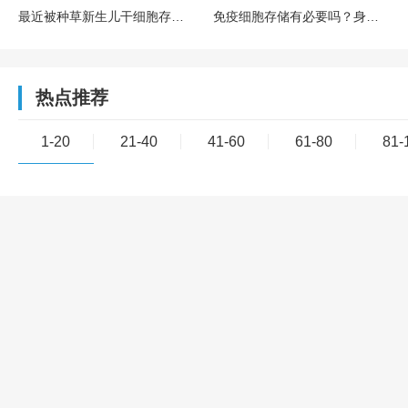
最近被种草新生儿干细胞存储，胎盘干细胞存储合规合法的吧？有没有正规机构选？博雅生命怎么样？
免疫细胞存储有必要吗？身体健康的年轻人要不要提前储存？博雅干细胞是是靠谱机构推荐吗？
热点推荐
1-20
21-40
41-60
61-80
81-