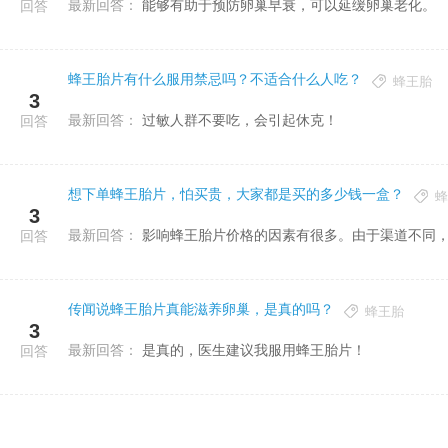
最新回答：
能够有助于预防卵巢早衰，可以延缓卵巢老化。
回答
蜂王胎片有什么服用禁忌吗？不适合什么人吃？
蜂王胎
3
最新回答：
过敏人群不要吃，会引起休克！
回答
想下单蜂王胎片，怕买贵，大家都是买的多少钱一盒？
蜂
3
最新回答：
影响蜂王胎片价格的因素有很多。由于渠道不同
回答
传闻说蜂王胎片真能滋养卵巢，是真的吗？
蜂王胎
3
最新回答：
是真的，医生建议我服用蜂王胎片！
回答