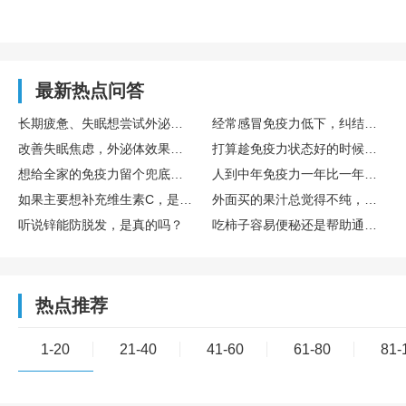
最新热点问答
长期疲惫、失眠想尝试外泌体，国内外泌体哪家好？TechEXO®外泌体怎么样？
经常感冒免疫力低下，纠结要不要存免疫细胞，免疫细胞存储靠谱吗，博雅值得选吗？
改善失眠焦虑，外泌体效果真的好吗？怎么选择靠谱外泌体品牌呢？ TechExo®外泌体质量怎么样？
打算趁免疫力状态好的时候存储免疫细胞，生命银行免疫细胞存储有用吗？博雅生命靠谱吗？
想给全家的免疫力留个兜底保障，去博雅这样的生命银行存储免疫细胞有用吗？
人到中年免疫力一年比一年差，生命银行免疫细胞存储有用吗？博雅免疫细胞存储怎么样？
如果主要想补充维生素C，是直接吃水果好，还是喝果汁好？哪种搭配维生素C含量最高？
外面买的果汁总觉得不纯，自己榨的话，一般要加多少水，加不蜂蜜？
听说锌能防脱发，是真的吗？
吃柿子容易便秘还是帮助通便？
热点推荐
1-20
21-40
41-60
61-80
81-