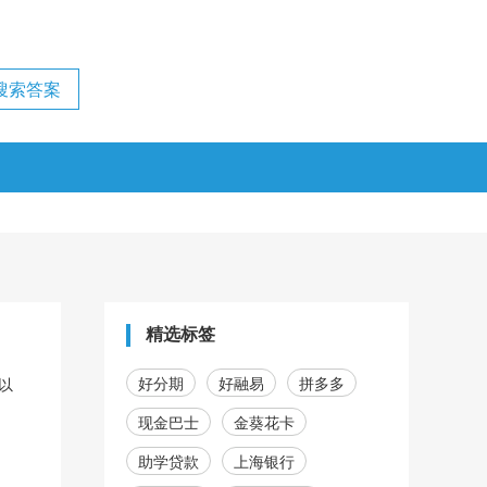
精选标签
好分期
好融易
拼多多
以
现金巴士
金葵花卡
助学贷款
上海银行