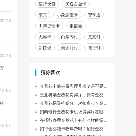
建行快贷
优逸白金卡
京东
小象颜值卡
智享通
09-26
工商贷记卡
银监会
无界卡
白条闪付
龙支付
新快现
美团月付
随行付
04-28
猜你喜欢
金葵花卡能去贵宾厅几次？是不是可以一直免费去，它有什么样的限制吗？
12-07
三亚机场金葵花贵宾厅，拥有金葵花卡可以享受什么样的待遇？
金葵花易登机积分一次扣多少？金葵花卡50万能存多久？
招商银行金葵花卡机场贵宾厅在哪些机场可以使用？有什么样的优惠呢？
在招行办理金葵花卡有什么样的漏洞？办理金葵花需要什么条件进行办理？
12-07
招行金葵花卡收年费吗？招行金葵花卡年费是多少？