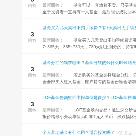
最新回答：
基金可以一直放着不卖。只要基金没有清盘或者退市，投资者不赎回基金份额，基金产品就能一直运行下去。
回答
至于投资者一直持有一只基金，最后能否成功回本，
基金买入几天卖出不扣手续费？有7天卖出无手续
3
最新回答：
基金买入几天卖出不扣手续费是要看情况的，一般在基金交易规则中都是会有说明的，基金一般是按0~7天，
回答
7~365天，365~730天，730天以上划分的，持有时.
基金分红的钱在哪里？基金分红的钱什么时候到账
3
最新回答：
若是购买的基金选择现金分红，分红资金会到账至购买账户。若是购买的基金选择红利再投资，那么分红的钱
回答
会全部买入这只基金，账户持有的基金份额会增加
LOF基金份额赎回申报单位是多少？LOF基金在哪
3
最新回答：
LOF基金场内交易：通过深交所交易系统，进行LOF基金的买卖，买入申报数量应当为100份或其整数倍，申
回答
报价格最小变动单位为0.001元人民币，涨跌幅比例为
个人养老基金有什么用？适合投资吗？
基金