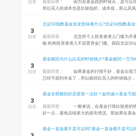
最新回答：
因为在基金跌的时候买，是可以用同样的价格买到更多的份额。在基金跌的时候买入，基金的价格是下降了，
回答
所以买入的成本也是比较低的，成本低，那么其风险
北证50指数基金首发意味着什么?北证50指数基金
3
最新回答：
北交所个人投资者准入门槛为开通交易权限前20个交易日日均证券资产50万元，同时具备2年以上证券投资经
回答
验;机构投资者准入不设置资金门槛。跟踪北证50成
基金赎回为什么比买的时候钱少?基金赎回一万为
3
最新回答：
如果基金的行情不好，基金出现了亏损的情况，那么在基金赎回的时候，是会比买入的时候，钱要少的，因为
回答
已经亏损到本金了，所以赎回比买入的时候钱少，在
基金全部赎回好还是留一点好？如何减小基金亏损
3
最新回答：
一般来说，在基金行情比较差的情况下，基金总是跌得多，涨得少，属于熊市，那么基金全部赎回止损是比较
回答
好一点，避免后续更大的损失情况。那如果在基金行
基金一直放着不卖可以吗?基金一直放着不卖可以
3