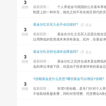
3
最新回答：
个人养老金与我国的公共基本养老保险、单位的职业年金和企业年金的地位是平等的，是我国在基本养老保险
回答
制度上的一种补充，彼此之间不存在相互替代的关系
基金分红后买入会不会比较好?
基金
3
最新回答：
基金在分红之后买入还是比较合适的。基金分红之后往往会使得基金单位净值下降，在这种时候买入基金就可
回答
以用降低的投资成本来持有基金。此外，在基金净值
基金分红后持仓成本会降低吗?
基金
3
最新回答：
基金分红之后持仓成本是会降低的，基金分红的本质就是使用的基金资产来分红，基金分红之后必然会使得基
回答
金的单位净值下跌，但是由于投资者持有的基金总资
Y份额基金是什么意思?哪些基金可以增设Y份额?
3
最新回答：
所谓Y类份额，是专门针对个人养老金账户设置的份额，单独计算单位净值。Y类份额和其他份额相比的优势是
回答
不收取销售服务费，同时对管理费、托管费在A类份