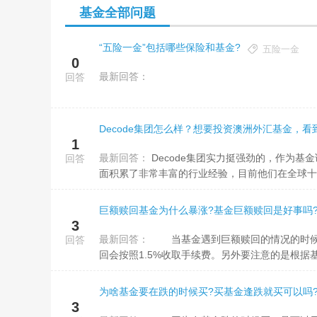
基金全部问题
“五险一金”包括哪些保险和基金?
五险一金
0
最新回答：
回答
Decode集团怎么样？想要投资澳洲外汇基金，看到
1
最新回答：
Decode集团实力挺强劲的，作为基金证券全牌照的金融平台，他们至今已经有将近20年的历史了，在金融服务方
回答
面积累了非常丰富的行业经验，目前他们在全球十几
巨额赎回基金为什么暴涨?基金巨额赎回是好事吗
3
最新回答：
当基金遇到巨额赎回的情况的时候，如果持有时间不够长的话，一般赎回费率是比较高的，一般基金7天内赎
回答
回会按照1.5%收取手续费。另外要注意的是根据基
为啥基金要在跌的时候买?买基金逢跌就买可以吗
3