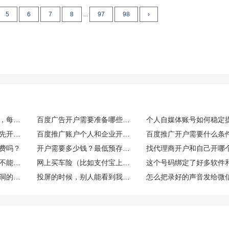
5
6
7
8
...
97
98
›
百度竞价账户日常运维，每日需要重点监控哪些核心数据指标
百度广告开户需要准备哪些资质材料？
百度推广账户没钱可以先开户吗
百度推广账户个人和企业开户有什么区别
百度推广开户需要什么条
费吗？
开户需要多少钱？最低预存多少？
买这个能开发票吗？能不能享受什么税收优惠或者环保补贴？
网上买车险（比如支付宝上）和找业务员买，价格一样吗？理赔有区别吗？
微信上有那种可以当树洞的公众号或小程序吗？靠谱吗？
投屏的时候，别人能看到我手机上的微信消息通知吗？