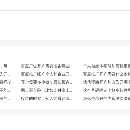
百度竞价账户日常运维，每日需要重点监控哪些核心数据指标
百度广告开户需要准备哪些资质材料？
百度推广账户没钱可以先开户吗
百度推广账户个人和企业开户有什么区别
百度推广开户需要什么条
费吗？
开户需要多少钱？最低预存多少？
买这个能开发票吗？能不能享受什么税收优惠或者环保补贴？
网上买车险（比如支付宝上）和找业务员买，价格一样吗？理赔有区别吗？
微信上有那种可以当树洞的公众号或小程序吗？靠谱吗？
投屏的时候，别人能看到我手机上的微信消息通知吗？