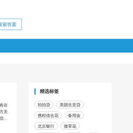
精选标签
拍拍贷
美团生意贷
有在
方关
携程借去花
备用金
信，
北京银行
微零花