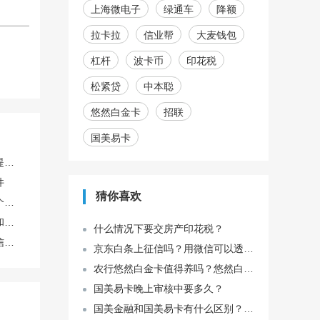
上海微电子
绿通车
降额
拉卡拉
信业帮
大麦钱包
杠杆
波卡币
印花税
松紧贷
中本聪
悠然白金卡
招联
国美易卡
个人自媒体账号如何稳定提升播放量
件
猜你喜欢
找代理商开户和自己开哪个划算？
这个号码绑定了好多软件和银行卡，注销前必须一个个解绑吗？
什么情况下要交房产印花税？
怎么把录好的声音发给微信好友？
京东白条上征信吗？用微信可以透支京东白条吗？
农行悠然白金卡值得养吗？悠然白金卡升级尊然可以吗？
国美易卡晚上审核中要多久？
国美金融和国美易卡有什么区别？我们应该怎么样选择购买？