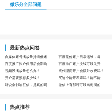
微乐分全部问题
最新热点问答
自媒体账号播放量持续低迷，怎么通过数据复盘找到核心优化方向
百度竞价账户日常运维，每日需要重点监控哪些核心数据指标
百度推广账户停用后会影响后续开户吗
百度推广账户没钱可以先开户吗
视频没播放量怎么办？
找代理商开户会额外收费吗？
开户需要预存多少钱？
买这个能开发票吗？能不能享受什么税收优惠或者环保补贴？
听说会影响征信，是真的吗？欠多少或者多久会影响？
微信上有那种可以当树洞的公众号或小程序吗？靠谱吗？
热点推荐