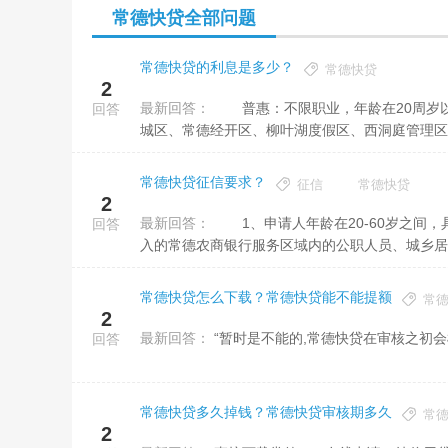
常德快贷全部问题
常德快贷的利息是多少？
常德快贷
2
最新回答：
普惠：不限职业，年龄在20周岁以上、60周岁以下，有稳定合法收入的常德农商银行服务区域内(武陵区、鼎
回答
城区、常德经开区、柳叶湖度假区、西洞庭管理区)的
常德快贷征信要求？
征信
常德快贷
2
最新回答：
1、申请人年龄在20-60岁之间，具有完全民事行为能力，有有效的身份证件。 2、申请人是有稳定合法收
回答
入的常德农商银行服务区域内的公职人员、城乡居民
常德快贷怎么下载？常德快贷能不能提额
常
2
最新回答：
“暂时是不能的,常德快贷在审核之初
回答
常德快贷多久掉钱？常德快贷审核期多久
常
2