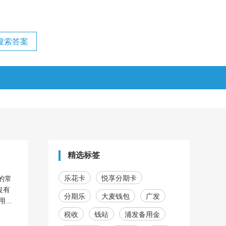
精选标签
乐花卡
悦享分期卡
的常
沒有
分期乐
大麦钱包
广发
用质
税收
钱站
浦发备用金