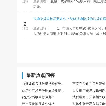
最新回答：
直接下载常德APP在线申请，纯信用贷款，无需抵押或担保，借款额度最高可达50万元，通过审核后，最快3分钟
回答
到账。
常德快贷审核需要多久？类似常德快贷的信贷有哪
2
最新回答：
1、申请人年龄在20-60岁之间，具有完全民事行为能力，有有效的身份证件。 2、申请人是有稳定合法收
回答
入的常德农商银行服务区域内的公职人员、城乡居民
最新热点问答
自媒体账号播放量持续低迷，怎么通过数据复盘找到核心优化方向
百度推广账户停用后会影响后续开户吗
视频没播放量怎么办？
找代理商开户会额外收
开户需要预存多少钱？