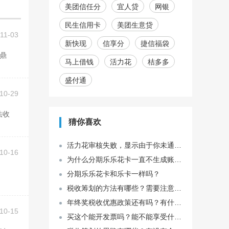
美团信任分
宜人贷
网银
民生信用卡
美团生意贷
11-03
新快现
信享分
捷信福袋
马上借钱
活力花
桔多多
盛付通
10-29
猜你喜欢
活力花审核失败，显示由于你未通过风控审核，这是啥原因？
10-16
为什么分期乐乐花卡一直不生成账单？
分期乐乐花卡和乐卡一样吗？
税收筹划的方法有哪些？需要注意什么问题？
年终奖税收优惠政策还有吗？有什么样的优惠政策？应该这样进行税收？
10-15
买这个能开发票吗？能不能享受什么税收优惠或者环保补贴？