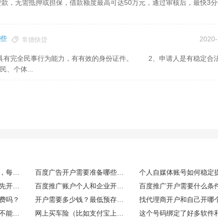
些
2020-
常德快贷
、个体...
百度竞价账户日常运维，每日需要重点监控哪些核心数据指标
百度广告开户需要准备哪些资质材料？
百度推广账户没钱可以先开户吗
百度推广账户个人和企业开户有什么区别
百度推广开户需要什么条
费吗？
开户需要多少钱？最低预存多少？
买这个能开发票吗？能不能享受什么税收优惠或者环保补贴？
网上买车险（比如支付宝上）和找业务员买，价格一样吗？理赔有区别吗？