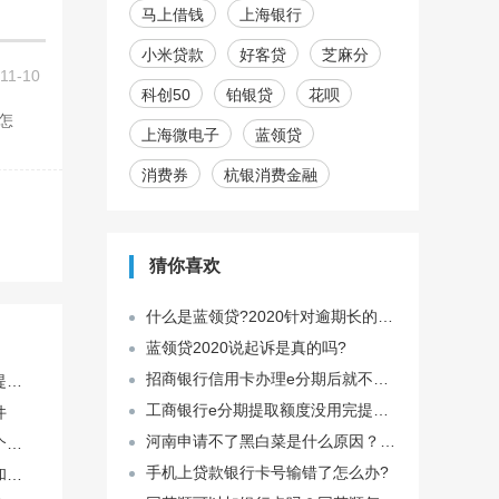
马上借钱
上海银行
小米贷款
好客贷
芝麻分
11-10
科创50
铂银贷
花呗
上海微电子
蓝领贷
消费券
杭银消费金融
猜你喜欢
什么是蓝领贷?2020针对逾期长的会起诉是吗?
蓝领贷2020说起诉是真的吗?
招商银行信用卡办理e分期后就不能提固定额度？招商银行e招贷分期有哪些限时优惠？
个人自媒体账号如何稳定提升播放量
工商银行e分期提取额度没用完提前还款会怎样？
件
河南申请不了黑白菜是什么原因？怎么样才能申请到黑白菜？
找代理商开户和自己开哪个划算？
手机上贷款银行卡号输错了怎么办?
这个号码绑定了好多软件和银行卡，注销前必须一个个解绑吗？