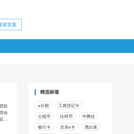
精选标签
e分期
工商贷记卡
贷款
贷会
公链币
比特币
中腾信
征
银行卡
京东e卡
黑白菜