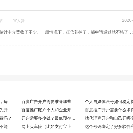
2020-
信
宜人贷
百度竞价账户日常运维，每日需要重点监控哪些核心数据指标
百度广告开户需要准备哪些资质材料？
百度推广账户没钱可以先开户吗
百度推广账户个人和企业开户有什么区别
百度推广开户需要什么条
费吗？
开户需要多少钱？最低预存多少？
买这个能开发票吗？能不能享受什么税收优惠或者环保补贴？
网上买车险（比如支付宝上）和找业务员买，价格一样吗？理赔有区别吗？