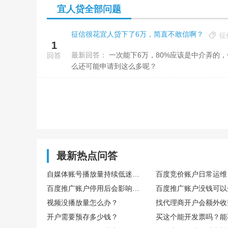
宜人贷全部问题
征信很花宜人贷下了6万，简直不敢信啊？
征
1
最新回答：
一次能下6万，80%应该是中介弄的，估计中介费收了不少。一般情况下，征信花掉了，能申请通过就不错了，怎
回答
么还可能申请到这么多呢？
最新热点问答
自媒体账号播放量持续低迷，怎么通过数据复盘找到核心优化方向
百度推广账户停用后会影响后续开户吗
视频没播放量怎么办？
找代理商开户会额外收
开户需要预存多少钱？