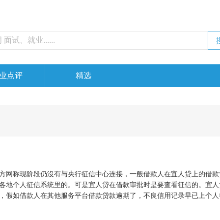
业点评
精选
方网称现阶段仍沒有与央行征信中心连接，一般借款人在宜人贷上的借款
各地个人征信系统里的。可是宜人贷在借款审批时是要查看征信的。宜人
，假如借款人在其他服务平台借款贷款逾期了，不良信用记录早已上个人
会被拒的。因此或是最好不要贷款逾期。