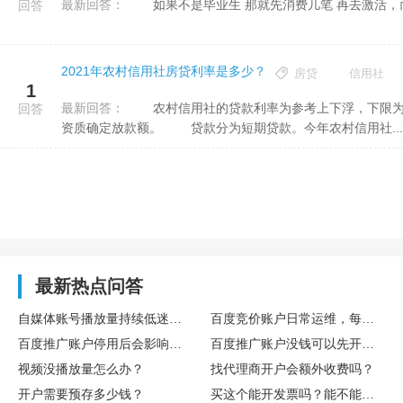
最新回答：
如果不是毕业生 那就先消费几笔 再去激活，
回答
2021年农村信用社房贷利率是多少？
房贷
信用社
1
最新回答：
农村信用社的贷款利率为参考上下浮，下限为参考利率的0.9倍，最大的浮系数是2.3倍。同时，根据借贷人的
回答
资质确定放款额。 贷款分为短期贷款。今年农村信用社...
最新热点问答
自媒体账号播放量持续低迷，怎么通过数据复盘找到核心优化方向
百度竞价账户日常运维，每日需要重点监控哪些核心数据指标
百度推广账户停用后会影响后续开户吗
百度推广账户没钱可以先开户吗
视频没播放量怎么办？
找代理商开户会额外收费吗？
开户需要预存多少钱？
买这个能开发票吗？能不能享受什么税收优惠或者环保补贴？