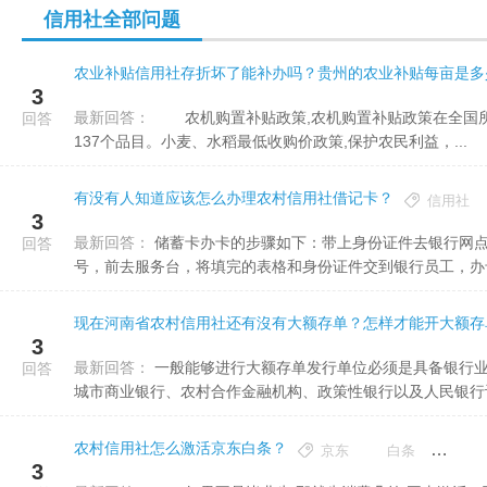
信用社全部问题
农业补贴信用社存折坏了能补办吗？贵州的农业补贴每亩是多
3
最新回答：
农机购置补贴政策,农机购置补贴政策在全国所有农牧业县(场)范围内实施，补贴机具种类为11大类43个小类
回答
137个品目。小麦、水稻最低收购价政策,保护农民利益，...
有没有人知道应该怎么办理农村信用社借记卡？
信用社
3
最新回答：
储蓄卡办卡的步骤如下：带上身份证件去银行网点；在银行大堂工作人员的协助下填好表格；领号排队服务台叫
回答
号，前去服务台，将填完的表格和身份证件交到银行员工，办卡
现在河南省农村信用社还有沒有大额存单？怎样才能开大额存
3
最新回答：
一般能够进行大额存单发行单位必须是具备银行业存款类产品发行机构的资格，比如国有银行、股份制商业银行、
回答
城市商业银行、农村合作金融机构、政策性银行以及人民银行认可
农村信用社怎么激活京东白条？
京东
白条
信用
3