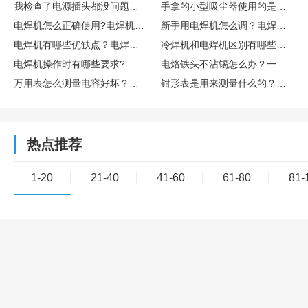
我检查了电源插头都没问题，可电脑主机就是启动不起来，这到底是怎么回事呢？
手拿的小型吸尘器使用的是电池还是电源插头?电池续航时间如何?
电焊机怎么正确使用?电焊机焊接中注意什么?
新手用电焊机怎么调？电焊机为什么电压偏低？
电焊机有哪些优缺点？电焊机到底好不好用？
冷焊机和电焊机区别有哪些？普通电焊机可以改成冷焊机吗？
电焊机操作时有哪些要求?
电烙铁头不沾锡怎么办？一般是如何处理的？
万用表怎么测量电容好坏？万用表如何测量直流电流？
钳形表是用来测量什么的？钳形表上的符号代表什么？
热点推荐
1-20
21-40
41-60
61-80
81-