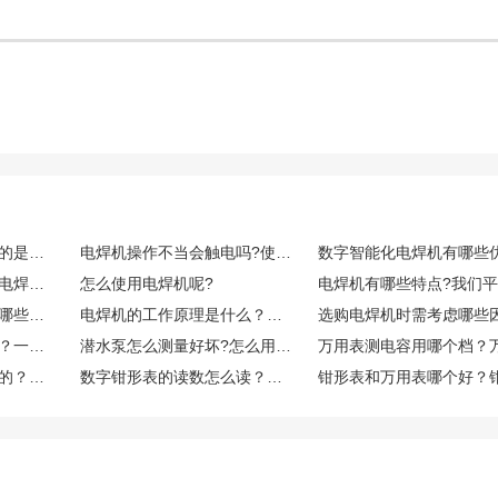
手拿的小型吸尘器使用的是电池还是电源插头?电池续航时间如何?
电焊机操作不当会触电吗?使用电焊机如何保护自己?
新手用电焊机怎么调？电焊机为什么电压偏低？
怎么使用电焊机呢?
冷焊机和电焊机区别有哪些？普通电焊机可以改成冷焊机吗？
电焊机的工作原理是什么？在使用时有哪些技巧？
电烙铁头不沾锡怎么办？一般是如何处理的？
潜水泵怎么测量好坏?怎么用万用表测量潜水泵好坏?
钳形表是用来测量什么的？钳形表上的符号代表什么？
数字钳形表的读数怎么读？钳形表测量直流电流原理是什么？