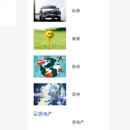
哈弗
健康
旅游
原神
房地产