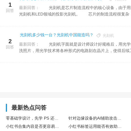
1
最新回答：
光刻机是芯片制造流程中的核心设备，由于用途不同，分为生产芯片的光刻机、用来封装的
回答
光刻机和LED领域的投影光刻机。 芯片的制造流程很复杂，
光刻机多少钱一台？光刻机中国能造吗？
光刻机
2
最新回答：
光刻机字面就是设计师设计好规格后，用光学技术将我们想要的芯片刻在晶片上;有点类似冲
回答
洗照片，用光学技术将各种形式的电路刻在晶片上，使得后续工
最新热点问答
零基础学设计，先学 PS 还是 AI？
针对边缘设备的AI辅助攻击增多，搭载 Fortinet 设备的企业要如何做好安全防护？
小红书合集内容是否更容易带动涨粉
小红书标签运用能否有效助推涨粉