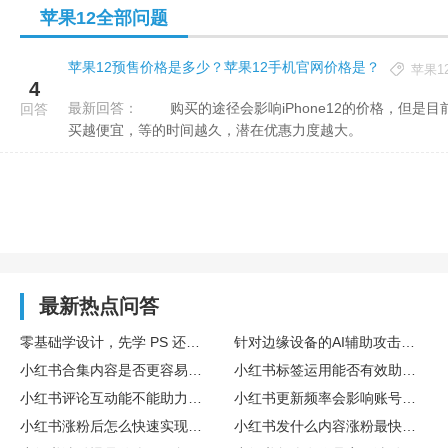
苹果12全部问题
苹果12预售价格是多少？苹果12手机官网价格是？
苹果1
4
最新回答：
购买的途径会影响iPhone12的价格，但是目前iPhone12已经基本降价800元，入手价格与时间是有关的，越晚
回答
买越便宜，等的时间越久，潜在优惠力度越大。
最新热点问答
零基础学设计，先学 PS 还是 AI？
针对边缘设备的AI辅助攻击增多，搭载 Fortinet 设备的企业要如何做好安全防护？
小红书合集内容是否更容易带动涨粉
小红书标签运用能否有效助推涨粉
小红书评论互动能不能助力涨粉
小红书更新频率会影响账号涨粉速度吗
小红书涨粉后怎么快速实现变现盈利
小红书发什么内容涨粉最快最稳定