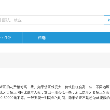
业点评
精选
正的花费相对高一些。如果矫正难度大，价钱往往会高一些，不同地区
儿牙齿矫正时间比成年人短，支出一般会低一些，所以隐形牙套矫正牙齿
00-50000元不等。一般要花一到两年的时间。隐形矫正不是想做就能做
根据每个人的牙齿难易程度不同，矫正的时间也是有区别的。