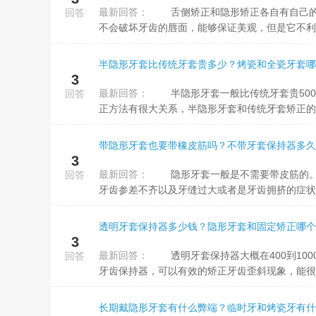
最新回答：
舌侧矫正和隐形矫正各自有自己的优点。舌侧矫正可以严格的按照个人的情况来进行定制，通常不易被发现，
回答
不会破坏牙齿的唇面，能够保证美观，但是它不利于
半隐形牙套比传统牙套贵多少？烤瓷和全瓷牙套哪
3
最新回答：
半隐形牙套一般比传统牙套贵5000~15000元，具体贵多少并不确定。这与多种因素有关，其中跟所使用的矫
回答
正方法有很大关系，半隐形牙套和传统牙套矫正的方
带隐形牙套也要带橡皮筋吗？不带牙套保持器多久
3
最新回答：
隐形牙套一般是不需要带皮筋的。隐形牙套主要是由电脑系统制造出来的一种透明质的矫正器，可以改善患者
回答
牙齿参差不齐以及牙缝过大或者是牙齿拥挤的症状，
透明牙套保持器多少钱？隐形牙套和固定矫正哪个
3
最新回答：
透明牙套保持器大概在400到1000元左右。因为牙齿歪斜不但会影响美观，还损坏患者的咀嚼功能，通过佩戴
回答
牙齿保持器，可以有效的矫正牙齿歪斜现象，能很好
长期戴隐形牙套有什么弊端？临时牙和烤瓷牙有什