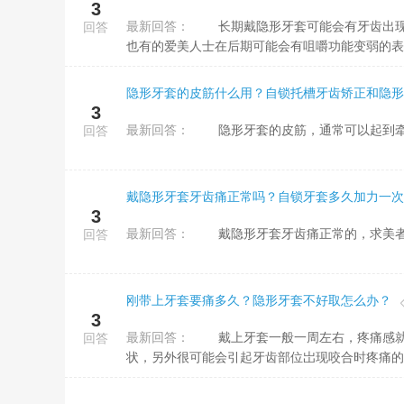
3
最新回答：
长期戴隐形牙套可能会有牙齿出现异味、牙龈受损等弊端，要在专业医生的指导下治疗。每个人的体质不同，
回答
也有的爱美人士在后期可能会有咀嚼功能变弱的表现
隐形牙套的皮筋什么用？自锁托槽牙齿矫正和隐形
3
最新回答：
隐形牙套的皮筋，通常可以起到牵
回答
戴隐形牙套牙齿痛正常吗？自锁牙套多久加力一次
3
最新回答：
戴隐形牙套牙齿痛正常的，求美者会
回答
刚带上牙套要痛多久？隐形牙套不好取怎么办？
3
最新回答：
戴上牙套一般一周左右，疼痛感就会有所缓解。通常在进行佩戴隐形牙套后，可能会导致求美者岀现不适的症
回答
状，另外很可能会引起牙齿部位岀现咬合时疼痛的症