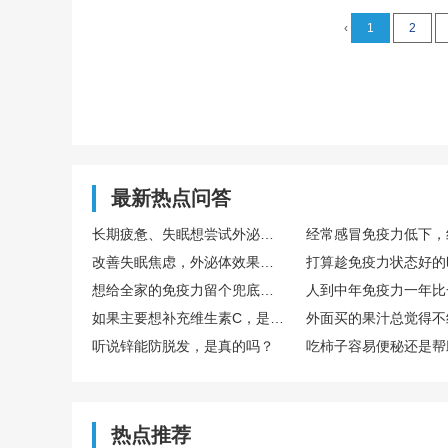
‹
1
2
最新热点问答
长期疲惫、失眠想尝试外泌体，国内外泌体哪家好？TechEXO®外泌体怎么样？
改善失眠焦虑，外泌体效果真的好吗？怎么选择靠谱外泌体品牌呢？ TechExo®外泌体质量怎么样？
想给全家的免疫力留个兜底保障，去博雅这样的生命银行存储免疫细胞有用吗？
如果主要想补充维生素C，是直接吃水果好，还是喝果汁好？哪种搭配维生素C含量最高？
听说锌能防脱发，是真的吗？
热点推荐