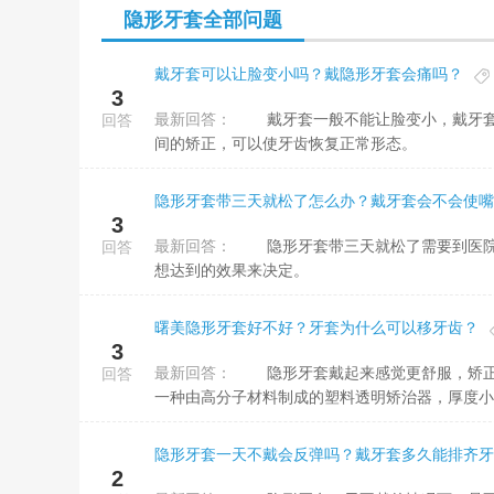
隐形牙套全部问题
戴牙套可以让脸变小吗？戴隐形牙套会痛吗？
3
最新回答：
戴牙套一般不能让脸变小，戴牙套时牙套会传到一定的外力，这样可以使牙槽骨部位逐渐发生位移，经过长时
回答
间的矫正，可以使牙齿恢复正常形态。
隐形牙套带三天就松了怎么办？戴牙套会不会使嘴
3
最新回答：
隐形牙套带三天就松了需要到医院进行更换，大部分情况下隐形牙套的数量，是根据自身的口腔情况和矫正后
回答
想达到的效果来决定。
曙美隐形牙套好不好？牙套为什么可以移牙齿？
3
最新回答：
隐形牙套戴起来感觉更舒服，矫正时间也有一定程度的缩短。隐形牙套是指目前流行的无托槽隐形矫治器，是
回答
一种由高分子材料制成的塑料透明矫治器，厚度小于
隐形牙套一天不戴会反弹吗？戴牙套多久能排齐牙
2