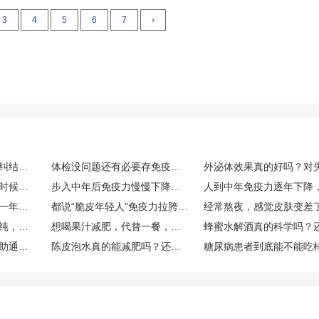
3
4
5
6
7
›
经常感冒免疫力低下，纠结要不要存免疫细胞，免疫细胞存储靠谱吗，博雅值得选吗？
体检没问题还有必要存免疫细胞吗？看了CAR-T案例很心动，博雅干细胞库的口碑和资质到底如何？
打算趁免疫力状态好的时候存储免疫细胞，生命银行免疫细胞存储有用吗？博雅生命靠谱吗？
步入中年后免疫力慢慢下降，免疫细胞储存有用吗？博雅免疫细胞存储怎么样？
人到中年免疫力一年比一年差，生命银行免疫细胞存储有用吗？博雅免疫细胞存储怎么样？
都说“脆皮年轻人”免疫力拉胯，在博雅等机构存储免疫细胞的作用究竟大不大？
外面买的果汁总觉得不纯，自己榨的话，一般要加多少水，加不蜂蜜？
想喝果汁减肥，代替一餐，哪种搭配热量低又比较抗饿？
吃柿子容易便秘还是帮助通便？
陈皮泡水真的能减肥吗？还是只是帮助消化？