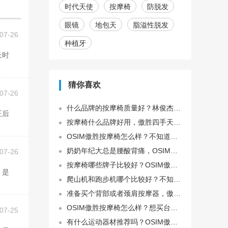
时代天使
按摩椅
防脱发
眼镜
地包天
脂溢性脱发
07-26
种植牙
猜你喜欢
07-26
什么品牌的按摩椅质量好？林俊杰代言的傲胜按摩椅好像真舒服~
按摩椅什么品牌好用，傲胜四手天王按摩椅质量怎么样？
OSIM傲胜按摩椅怎么样？不知道应该怎么挑选好？
奶奶年纪大总是腰酸背痛，OSIM傲胜按摩椅质量怎么样？
07-26
按摩椅哪些牌子比较好？OSIM傲胜最近推出的新品按摩椅好吗？
爬山机和跑步机哪个比较好？不知道OSIM傲胜智能爬山机怎么样？
准备买个背部或者颈肩按摩器，傲胜OS-290背乐乐2好用吗？
OSIM傲胜按摩椅怎么样？想买台用起来很简单方便
07-25
有什么运动器材推荐吗？OSIM傲胜OS-988 智能爬山机好用吗？