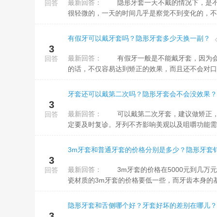
最新回答：
隐形牙套一天不戴的情况下，是不会反弹的。一天的时间是不会对牙齿产生太大的影响的，因为牙齿的移动是
回答
很轻微的，一天的时间几乎是察觉不到变化的，不会
有假牙可以戴牙套吗？隐形牙套多少天换一副？
3
最新回答：
有假牙一般是不能戴牙套，因为会对假牙造成影响。通常患者在进行佩戴牙套矫正时，如果本身都是自身牙齿
回答
的话，不仅容易达到矫正的效果，而且还不会对口
牙套还可以戴第二次吗？隐形牙套会不会没效果？
3
最新回答：
可以戴第二次牙套，建议做矫正，要到正规医院的口腔科，规范的正畸矫正，能让牙齿排列整齐，矫正期间一
回答
定要及时复诊。牙列不齐影响美观以及咀嚼功能需要
3m牙套和普通牙套的价格分别是多少？隐形牙套
3
最新回答：
3m牙套的价格在5000元到几万元不等，影响价格的因素有3m牙套的材质，金属材质的3m牙套的价格就比陶
回答
瓷材质的3m牙套的价格要低一些，而牙齿本身的基础
隐形牙套和舌侧哪个好？牙套好坏的差别在哪儿？
3