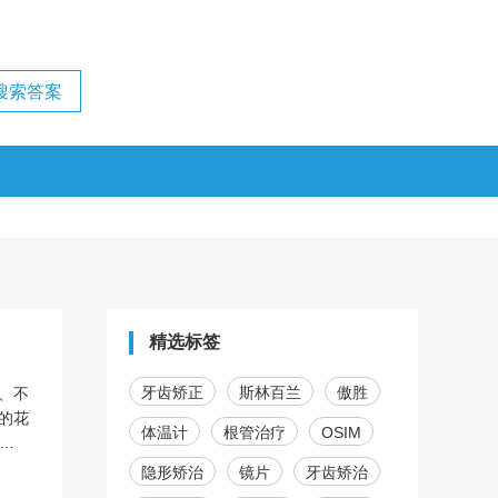
精选标签
牙齿矫正
斯林百兰
傲胜
、不
的花
体温计
根管治疗
OSIM
的，
隐形矫治
镜片
牙齿矫治