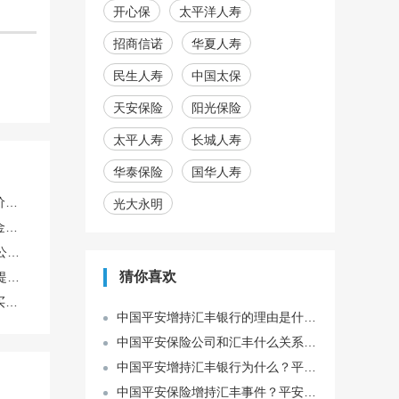
开心保
太平洋人寿
招商信诺
华夏人寿
民生人寿
中国太保
天安保险
阳光保险
太平人寿
长城人寿
华泰保险
国华人寿
电话车险和去营业厅买，价格和服务有区别吗？
光大永明
我最近买房了，住房公积金怎么提取来还房贷呢？
3. 听说租房也能提取住房公积金，具体是怎么操作的呀？
猜你喜欢
5. 退休了想把住房公积金提出来，流程是怎样的啊？
住在多雨地区，车险一般买哪几种能应对水淹等风险？
中国平安增持汇丰银行的理由是什么？中国平安保险与汇丰银行
中国平安保险公司和汇丰什么关系？平安入股汇丰说明了什么
中国平安增持汇丰银行为什么？平安保险为什么要买汇丰？
中国平安保险增持汇丰事件？平安保险汇丰银行怎么回事