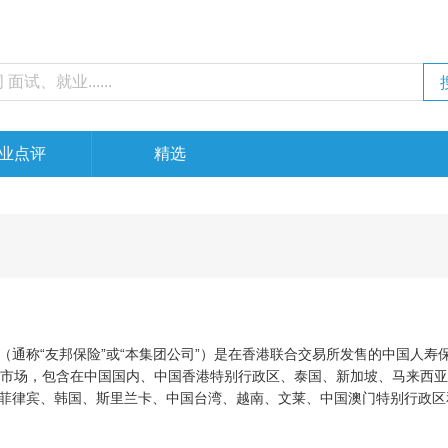
业点评
精选
（通称“友邦保险”或“本集团公司”）是在香港联合交易所发售的中国人寿
售市场，包含在中国国内、中国香港特别行政区、泰国、新加坡、马来西
菲律宾、韩国、斯里兰卡、中国台湾、越南、文莱、中国澳门特别行政区
业，及其印度合资公司的49%利益。友邦保险在顾客服务、现代化过程、
出色的成效，进一步展示出了公司的团队的凝聚力、想像力及其对发展方