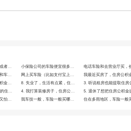
买车险时，怎么谈折扣或者要礼品？有什么技巧吗？
小保险公司的车险便宜很多，能买吗？靠谱吗？
买车险时，除了交强险和车损险，哪些附加险最值得买？
网上买车险（比如支付宝上）和找业务员买，价格一样吗？理赔有区别吗？
嗨，我想问一下住房公积金怎么提取出来用啊？
8. 失业了，生活有点紧，住房公积金怎么提取来缓解一下呢？
7. 换了城市工作，原来的住房公积金怎么提取转移啊？
4. 我打算装修房子，住房公积金怎么提取来用呢？
想给爱车上个全险，但又怕浪费钱，车险必买的哪几种险是最基本的？
我车技一般，车险一般买哪几种能帮我减少点意外损失？