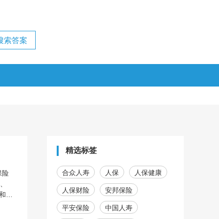
精选标签
合众人寿
人保
人保健康
保险
亚、
人保财险
安邦保险
和新
渠道
平安保险
中国人寿
向的