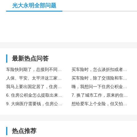
光大永明全部问题
最新热点问答
车险快到期了，总接到不同公司的报价电话，怎么判断是不是正规的？
买车险时，怎么谈折扣或者要礼品？有什么技巧吗？
人保、平安、太平洋这三家，到底选哪家最好？有什么区别？
买车险时，除了交强险和车损险，哪些附加险最值得买？
我马上要出国定居了，住房公积金怎么提取带走呢？
嗨，我想问一下住房公积金怎么提取出来用啊？
6. 住房公积金怎么提取出来给子女买房用呢？有什么条件？
7. 换了城市工作，原来的住房公积金怎么提取转移啊？
9. 大病医疗需要钱，住房公积金能提取出来吗？怎么操作？
想给爱车上个全险，但又怕浪费钱，车险必买的哪几种险是最基本的？
热点推荐