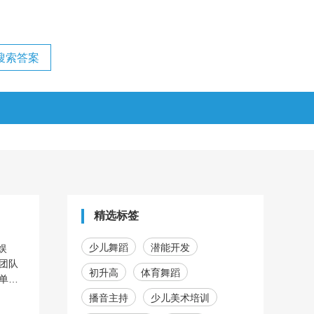
精选标签
少儿舞蹈
潜能开发
娱
团队
初升高
体育舞蹈
单位
播音主持
少儿美术培训