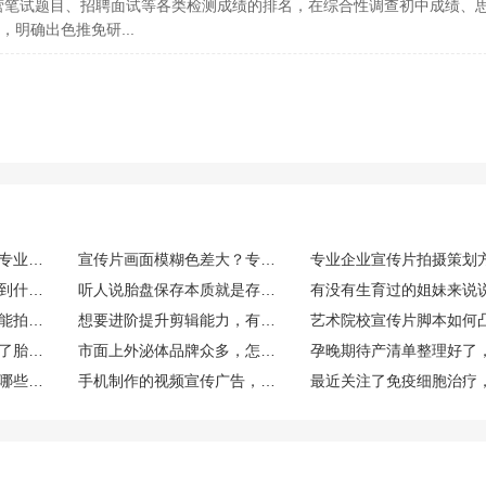
明确出色推免研...
策划企业宣传片，一份专业拍摄方案该包含哪些模块
宣传片画面模糊色差大？专业优化调色方法
现在免疫细胞临床发展到什么程度了，提前储存自己的免疫细胞有必要吗？博雅在这方面专业吗？
听人说胎盘保存本质就是存胎盘干细胞，那细胞存储到底有用吗？博雅干细胞专业度怎么样？
没有专业设备，用手机能拍出合格的宣传片吗
想要进阶提升剪辑能力，有哪些专业的学习渠道
看好多待产清单都说到了胎盘干细胞采集，预产期8月来得及吗？博雅干细胞专业度咋样？
市面上外泌体品牌众多，怎样认准专业外泌体技术？ TechExo®怎么样啊？
孕妇待产注意事项都有哪些啊？听说可以提前在博雅这类专业机构存储胎盘干细胞，值得吗？
手机制作的视频宣传广告，能达到专业相机的效果吗？有哪些提升“高级感”的简单技巧？