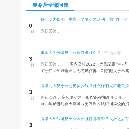
夏令营全部问题
0
最新回答：
回答
东南大学保研夏令营条件是什么？
夏令营
3
最新回答：
国内高校2022年优秀应届本科毕业生，有望获得东南大学推荐免试资格。品德优良，遵纪守法，身心健康。诚
回答
实守信，学风端正，无考试作弊、剽窃他人学术成果
清华北大夏令营需要多少钱？什么样的人才能去清
3
最新回答：
高校夏令营一般按课程和新项目开展，在夏令营期内会开展有关测试考评，且营期开展的测试由高校自主出卷。因
回答
而，学员进到夏令营可以更直观的认识到高校的招收
清华大学保研夏令营入营条件都哪些？入营之后有
3