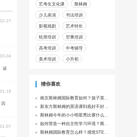
艺考生文化课
斯林姆
少儿表演
书法培训
02-27
影视戏剧
艺术特长
轮滑培训
空乘培训
高考培训
中考辅导
03-04
美术培训
小升初
猜你喜欢
01-18
南京斯林姆国际教育如何？孩子英语启蒙怎么做比较好？
新东方斯林姆的英语课到底好不好？一周几节课？
斯林姆今年的小小明星秀比赛什么时候出结果？奖品是什么？
如何营造一种自主性学习环境？斯林姆构建的立体化智能交互式课堂怎么样？
01-07
斯林姆国际教育怎么样？感觉STEAM类的课程很火，值得一试吗？