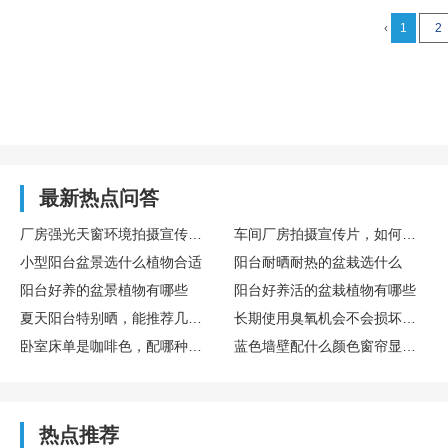
‹
1
2
最新热点问答
厂房强光天窗环境拍摄宣传片，如何调整参数防止画面过曝
车间厂房拍摄宣传片，如何处理顶部灯光造成的光斑问题
小型阳台盆景选什么植物合适
阳台耐晒耐热的盆栽选什么
阳台好养的盆景植物有哪些
阳台好养活的盆栽植物有哪些
夏天阳台特别晒，能推荐几种不怕晒、好养活的花吗？
长期使用臭氧机会不会损坏家具、家电或者窗帘布料？
卧室床单是咖啡色，配哪种颜色的窗帘会更有格调？
蓝色墙壁配什么颜色窗帘显得家里更温馨啊？
热点推荐