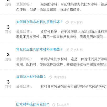
最新回答：
聚氨酯涂料：目前性能最好的防水涂料，被成为“液体橡胶”。涂膜坚韧，适应变形的能力强，耐腐蚀，可以持
回答
久使用，但是干燥速度很慢，而且价格昂贵。
如何辨别防水材料的质量好坏？
防水材料
3
最新回答：
柔韧性检测，在平板玻璃上面涂刷防水涂料三到四次，厚度约为1.0-1.5毫米。待涂层实干后，用手去拉伸，看
回答
看是不是有弹性，再用一根直棒反复缠绕，看看是否出现裂...
常见的卫生间防水材料有哪些？
防水材料
3
最新回答：
水泥砂浆防水材料，这是一种普通的厕所涂料，仅当它与水泥砂浆按一定比例混合以形成均匀的液体时才可以
回答
使用。配料时，使用搅拌器搅拌，并在搅拌过程中缓慢添加粉末，
屋顶防水材料选择？
防水材料
3
最新回答：
材料具有较好的耐候性(能够经受气候的考验)
回答
防水材料该如何选购？
防水材料