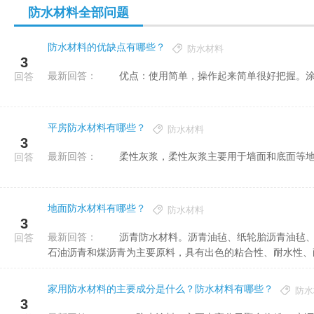
防水材料全部问题
防水材料的优缺点有哪些？
防水材料
3
最新回答：
优点：使用简单，操作起来简单很好把握。涂料
回答
平房防水材料有哪些？
防水材料
3
最新回答：
柔性灰浆，柔性灰浆主要用于墙面和底面等地
回答
地面防水材料有哪些？
防水材料
3
最新回答：
沥青防水材料。沥青油毡、纸轮胎沥青油毡、溶剂型和水乳液型沥青或沥青橡胶型涂料和油脂，以生理沥青、
回答
石油沥青和煤沥青为主要原料，具有出色的粘合性、耐水性、耐腐
家用防水材料的主要成分是什么？防水材料有哪些？
防水
3