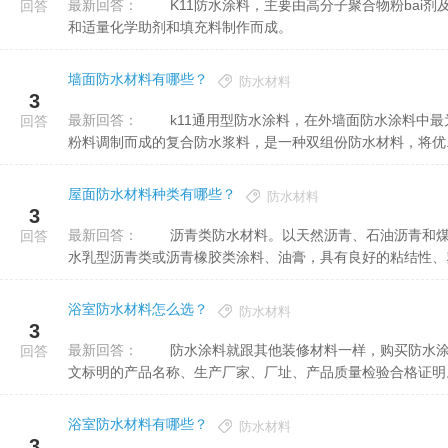
最新回答：
K11防水涂料，主要由高分子聚合物粉bai剂及合成橡胶、合du成苯烯酯等所组成zhi的乳液共混体、加入基料
回答
和适量化学助剂和填充料制作而成。
墙面防水材料有哪些？
防水材料
3
最新回答：
k11通用型防水涂料，在外墙面防水涂料中最为常见的要数k11通用型防水涂料，结合高分子聚合物乳液与无机
回答
粉料调制而成的复合防水浆料，是一种双组份防水材料，将优..
屋面防水材料种类有哪些？
防水材料
3
最新回答：
沥青类防水材料。以天然沥青、石油沥青和煤沥青为主要原材料，制成的沥青油毡、纸胎沥青油毡、溶剂型和
回答
水乳型沥青类或沥青橡胶类涂料、油膏，具有良好的粘结性、塑性
浴室防水材料怎么选？
防水材料
3
最新回答：
防水涂料就跟其他装修材料一样，购买防水涂料时要注意选择正规的厂家。看外包装。看产品标识中是否有中
回答
文标明的产品名称、生产厂家、厂址、产品质量检验合格证明
浴室防水材料有哪些？
防水材料
3