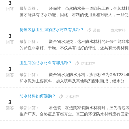
3
最新回答：
环保性，虽然防水是一道隐蔽工程，但其材料的环保性不能忽视，室内装修的防水层一定要达到一个相对的厚
回答
度才能具有防水功能，因此，材料的使用量相对较大，一旦使用了
房屋装修卫生间的防水材料有几种？
装修
防水材料
3
最新回答：
聚合物水泥类，这种防水材料的环保性能非常好，对室内不会造成污染，无臭无味，透气功能强，和墙体表面
回答
的黏性非常好、干燥。不仅具有很好的弹性，还具有无机材料防褪
卫生间的防水材料有哪几种？
防水材料
3
最新回答：
聚合物水泥防水涂料，执行标准为GB/T23445。标准定义其为：以丙烯酸酯、乙烯-乙酸乙烯酯等聚合物乳液
回答
和水泥为主要原料，加入填料及其他助剂配制而成，经水分...
防水材料如何选购？
防水材料
3
最新回答：
看包装，在选购家装防水材料时，应先看包装，其产品包装颜色是否鲜艳、字迹是否清晰、产品名称、净重、
回答
生产厂家、合格证是否都齐全。真正的环保防水材料应有国家认可