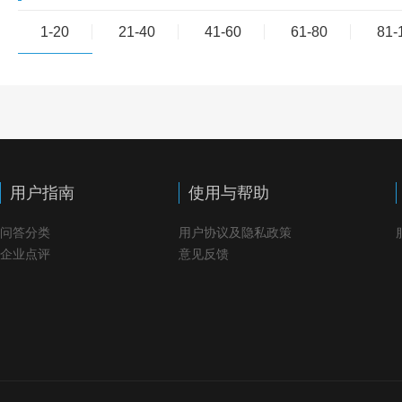
1-20
21-40
41-60
61-80
81-
用户指南
使用与帮助
问答分类
用户协议及隐私政策
企业点评
意见反馈