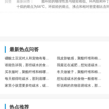
最新回答：
脂环烃的物理性质与链烃相似。环丙烷和环丁烷在常温下是气体，环戊烷是液体，高级环烷烃是固体，如环三
回答
十烷的熔点为56℃。环烷烃的熔点、沸点和相对密度都比含同数
最新热点问答
硼酸土豆泥对人和宠物有毒吗？家里有猫狗能不能用？
我皮肤敏感，聚酯纤维和棉的衣物，哪个更适合敏感肌肤？
谁能告诉我，那些碳水的食物一般都有什么呀？
我最近在减肥，想知道碳水的食物一般都有哪些需要避免的？
买衣服时，聚酯纤维和棉哪个好，穿着更舒服呢？
冬天做被子，聚酯纤维和棉填充哪个更保暖啊？
每天都得吃碳水，那到底哪些食物是碳水的呢？
想知道碳水的食物一般都有什么，有没有清单可以参考一下？
家里小孩需要多吃碳水，碳水的食物一般都有什么呀？
听说棉的衣物容易缩水，那聚酯纤维和棉比，哪个更不容易缩水？
热点推荐