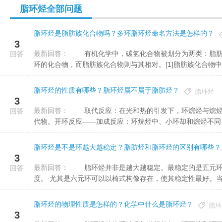
脂环烃全部问题
的性质相
脂环烃是脂肪族化合物吗？多环脂环烃命名方法是怎样的？
3
最新回答：
有机化学中，碳氢化合物被划分为两类：脂肪族化合物和芳香族化合物。芳香族化合物指含有苯环或其它芳香
回答
环的化合物，而脂肪族化合物则与其相对。[1]脂肪族化合物中，
脂环烃的性质有哪些？脂环烃属不属于脂肪烃？
脂环烃
3
最新回答：
取代反应：在光和热的引发下，环烷烃与烷烃一样可发生自由基取代反应。例如发生卤代反应，生成相应的卤
回答
代物。开环反应——加成反应：环烷烃中、小环却和烷烃不同，表
脂环烃是不是环越大越稳定？脂肪烃和脂环烃的区别有哪些？
3
最新回答：
脂环烃并非是越大越稳定。最稳定的是五元环和六元环。这是因为五元环和六元环的键角最接近四面体的角
回答
度。 尤其是六元环可以以椅式构像存在，使其稳定性最好。当环
脂环烃的物理性质是怎样的？化学中什么是脂环烃？
脂环
3