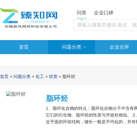
问答
企业口碑
首页
问题分类
企业点评
首页
>
问题分类
>
化工
>
烃类
> 脂环烃
脂环烃
1、脂环化合物的特点：脂环化合物分子中含有
它们的衍生物、脂环烃的性质与开链烃相似。 
近平面的环状结构，键长一般是平均化的，并有
化、加成，而易于发生亲电取代反应。是的，脂
按碳骨架分类，有机化合物分为链状化合物和环