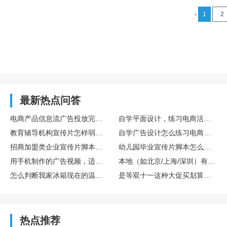
‹
1
2
最新热点问答
电商产品信息流广告投放完整实操步骤是什么？
自学平面设计，练习电商活动主图设计的完整训练流程
教育辅导机构宣传片怎样弱化营销感突出教学实力
自学广告设计怎么练习电商主图设计实操
招商加盟类企业宣传片脚本重点要突出哪些内容
幼儿园毕业宣传片脚本怎么设计更有氛围感
用手机制作的广告视频，适合发在抖音、朋友圈还是电商平台？格式和时长有什么要求？
本地（如北京/上海/深圳）有哪些口碑不错的宣传片制作公司？
怎么判断我家冰箱现在的温度合不合适？需要买温度计放进去吗？
是等双十一这种大促买划算，还是新款一出就买比较好？差价能有多少？
热点推荐