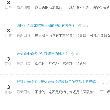
3
最新回答：
我是买的老滇凰的，一瓶好像200多，偶尔有活
回答
请问女性经常吃蜂王胎的害处有哪些？
蜂王
3
最新回答：
蜂王胎里面含有丰富的异性蛋白质，可能会导致
回答
谁知道中蜂各个品种蜂王的排名？
蜂王
3
最新回答：
褐色种、红色种、麻色种、黑色种。
回答
我现在停经了，想知道停经后吃蜂王胎还能来月经吗？
月
3
最新回答：
不能的！这不是药物，你还是去医院检查一下，
回答