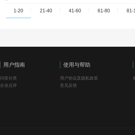
1-20
21-40
41-60
61-80
81-
用户指南
使用与帮助
问答分类
用户协议及隐私政策
企业点评
意见反馈