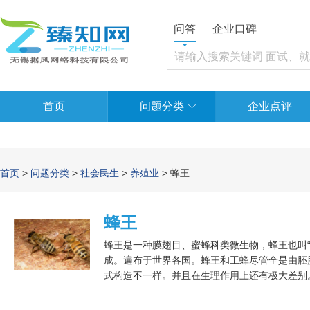
问答
企业口碑
首页
问题分类
企业点评
首页
>
问题分类
>
社会民生
>
养殖业
> 蜂王
蜂王
蜂王是一种膜翅目、蜜蜂科类微生物，蜂王也叫“
成。遍布于世界各国。蜂王和工蜂尽管全是由胚
式构造不一样。并且在生理作用上还有极大差别
底，具生卵能力，能代谢蜂王化学物质保持蜜蜂
门收集食材，能代谢警报引诱剂等.