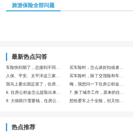
旅游保险全部问题
最新热点问答
车险快到期了，总接到不同公司的报价电话，怎么判断是不是正规的？
买车险时，怎么谈折扣或者要礼品？有什么技巧吗？
人保、平安、太平洋这三家，到底选哪家最好？有什么区别？
买车险时，除了交强险和车损险，哪些附加险最值得买？
我马上要出国定居了，住房公积金怎么提取带走呢？
嗨，我想问一下住房公积金怎么提取出来用啊？
6. 住房公积金怎么提取出来给子女买房用呢？有什么条件？
7. 换了城市工作，原来的住房公积金怎么提取转移啊？
9. 大病医疗需要钱，住房公积金能提取出来吗？怎么操作？
想给爱车上个全险，但又怕浪费钱，车险必买的哪几种险是最基本的？
热点推荐