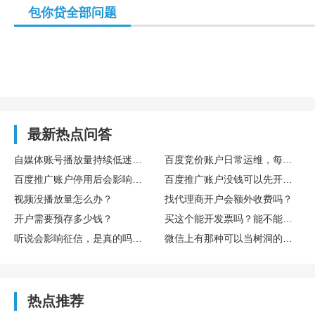
包你贷全部问题
最新热点问答
自媒体账号播放量持续低迷，怎么通过数据复盘找到核心优化方向
百度竞价账户日常运维，每日需要重点监控哪些核心数据指标
百度推广账户停用后会影响后续开户吗
百度推广账户没钱可以先开户吗
视频没播放量怎么办？
找代理商开户会额外收费吗？
开户需要预存多少钱？
买这个能开发票吗？能不能享受什么税收优惠或者环保补贴？
听说会影响征信，是真的吗？欠多少或者多久会影响？
微信上有那种可以当树洞的公众号或小程序吗？靠谱吗？
热点推荐