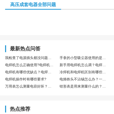
高压成套电器全部问题
最新热点问答
我检查了电源插头都没问题，可电脑主机就是启动不起来，这到底是怎么回事呢？
手拿的小型吸尘器使用的是电池还是电源插头?电池续航时间如何?
电焊机怎么正确使用?电焊机焊接中注意什么?
新手用电焊机怎么调？电焊机为什么电压偏低？
电焊机有哪些优缺点？电焊机到底好不好用？
冷焊机和电焊机区别有哪些？普通电焊机可以改成冷焊机吗？
电焊机操作时有哪些要求?
电烙铁头不沾锡怎么办？一般是如何处理的？
万用表怎么测量电容好坏？万用表如何测量直流电流？
钳形表是用来测量什么的？钳形表上的符号代表什么？
热点推荐