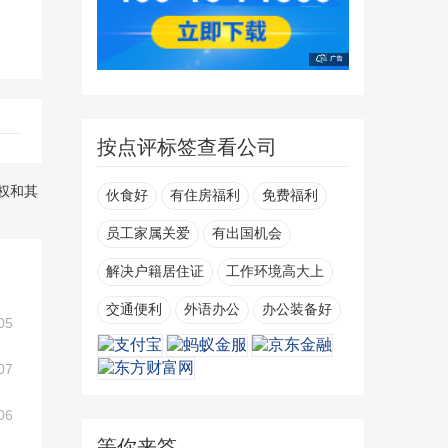
按点评标签查看公司
权和其
伙食好
有住房福利
免费福利
员工家属关爱
有出国机会
解决户籍居住证
工作环境高大上
交通便利
外语办公
办公装备好
05
07
06
等你来答